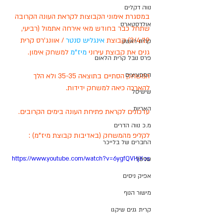
נווה דקלים
במסגרת אימוני הקבוצות לקראת העונה הקרובה 
אולדסטארס
שתחל כבר בחודש מאי אירחה אתמול (רביעי, 
3/4/19) קבוצת 
אינגליש סנטר
 / אוונג'רס קרית 
קרית ראשון
גנים את קבוצת עירוני 
מיז"מ
 למשחק אימון. 
פרס נובל קרית הלאום
המפציצים
המשחק הסתיים בתוצאה 35-35 ולא הלך 
להארכה כיאה למשחק ידידות.
שישיסל
האריות
עדכונים לקראת פתיחת העונה בימים הקרובים.
מ.כ נווה הדרים
לקליפ מהמשחק (באדיבות קבוצת מיז"מ) :
החברים של בלייכר
https://www.youtube.com/watch?v=6ygfQVHjXos
שניסל
אפיק ניסים
מישור הנוף
קרית גנים שיקגו