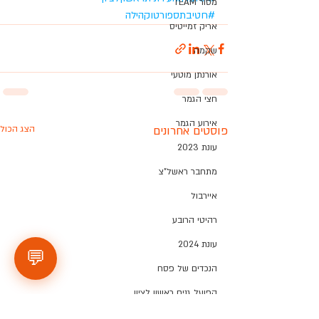
מסור TEAM
#חטיבתספורטוקהילה
אריק זמייטיס
שקמה
אורנתן מוטעי
חצי הגמר
אירוע הגמר
פוסטים אחרונים
הצג הכול
עונת 2023
מתחבר ראשל"צ
איירבול
רהיטי הרובע
עונת 2024
💬
הנכדים של פסח
הפועל גנים ראשון לציון
החברים של דור ירחי