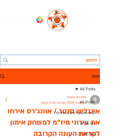
החברה העירונית ראשל"צ לתרבות נופש וספורט בע"מ, אגף הספורט:
ליגת ראשון לציון בכדורסל אולמות
פוסט
All Posts
מערכת האתר
All Posts
4 באפר׳ 2019
זמן קריאה 1 דקות
אינגליש סנטר / אוונג'רס אירחו
גביע ראשון לציון בכדורסל
את עירוני מיז"מ למשחק אימון
רפי מילוא
לקראת העונה הקרובה
עונת 2020