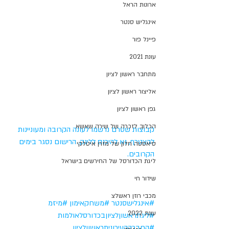
ארונות הראל
אינגליש סנטר
פיינל פור
עונת 2021
מתחבר ראשון לציון
אליצור ראשון לציון
גפן ראשון לציון
הכלוב לזכרה של שירה שאשא
קבוצות שטרם נרשמו לעונה הקרובה ומעוניינות 
להצטרף, נא להיכנס ללינק, הרישום נסגר בימים 
סיאסטה חלון של מזרן איטלקי
הקרובים.
ליגת הכדורסל של החירשים בישראל
שידור חי
מכבי רוזן ראשלצ
#אינגלישסנטר
#משחקאימון
#מיזמ
עונת 2022
#ליגתראשוןלציוןבכדורסלאולמות
#החברההעירוניתראשוןלציון