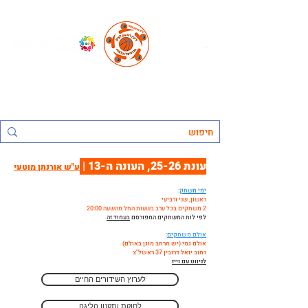
החברה העירונית ראשל"צ לתרבות נופש וספורט בע"מ, אגף הספורט:
ליגת ראשון לציון בכדורסל אולמות
עונת 25-26, העונה ה-13 |
ע"ש אורנתן מוטעי
ימי משחק
:
ראשון, שני ורביעי
2 משחקים בכל ערב בשעות החל מהשעה 20:00
לפי לוח המשחקים המפורסם
בעמוד זה
אולם משחקים
:
אולם גמי (יש מרחב מוגן באולם)
רחוב יואל דרובין 37 ראשל"צ
לניווט עם וייז
לערוץ השידורים החיים
לחוקת ותקנון הליגה