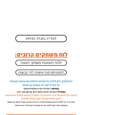
לצפייה בטבלה המלאה
לוח משחקים קרובים:
ללוח תוצאות משחקי העונה
לסטטיסטיקות אישיות לפי קבוצות
לנוחיותכם, ניתן ללחוץ על התגיות הכחולות עם שמות הקבוצות
על מנת לראות את משחקי קבוצתכם
במחשב:
התגיות יופיו בתחתית המסך
במובייל:
התגיות יופיעו בתפריט (3 קווים) מצד ימין
בנוסף ניתן ללחוץ על פרטי האיבנט (ליד התאריך) ומשם להוסיף את האיבנט
ליומן שלכם וגם להירשם לקבלת תזכורות
שימו לב כי יש ללחוץ על שם קבוצתכם ולוודא כי רק הוא מודגש בשביל לראות את משחקי
קבוצתכם בלבד (ניתן ללחוץ שוב על התגית על מנת להוריד את הפילטר)