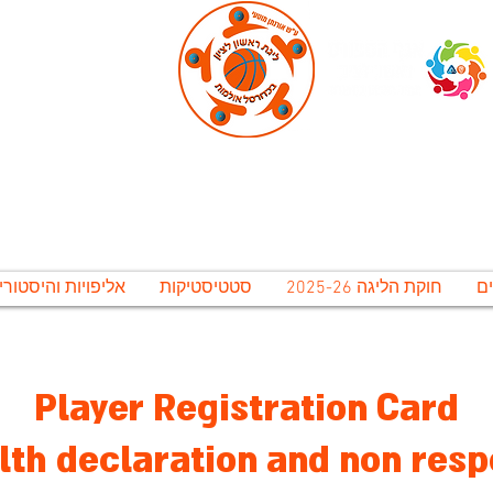
ירונית ראשל"צ לתרבות נופש וספורט בע"מ, אגף 
גת ראשון לציון בכדורסל אולמו
חוקת הליגה 2025-26
סטטיסטיקות
אליפויות והיסטורי
משחקי חצאי הגמר יתקיימו בתאריכים 12-15 ליולי. משחקי הגמר יתקיימו ב 16-20 ליולי, אירוע סיום העונה יתקיים ב 20 ליולי
Player Registration Card
lth declaration and non respo