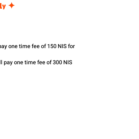
✦ Will be filled by the subjected player only ✦
 pay one time fee of 150 NIS for
ill pay one time fee of 300 NIS