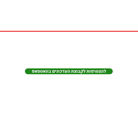
להצטרפות לקבוצת העדכונים בוואטסאפ
החברה העירונית ראשל"צ, חטיבת ספורט וקהילה
ליגת ראשון לציון בכדורסל אולמות
ligarishon@gamil.com
חפשו אותנו בפייסבוק
(c) 2014