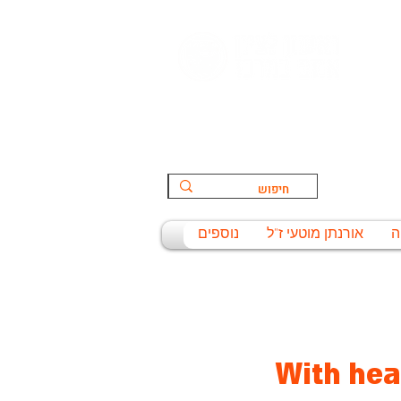
הספורט:
ת
ה
אורנתן מוטעי ז"ל
נוספים
With hea