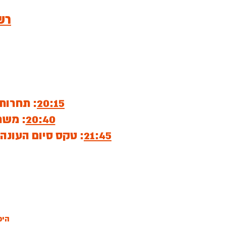
רש
20:15
: תחרות
20:40
: משח
21:45
: טקס סיום העונ
היכל הס