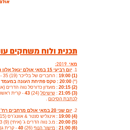
אולם הספור
תכנית ולוח משחקים עונת 19
מאי 2019:
1.
יום רביעי 15 במאי אולם יגאל אלון ראשון לציון
(1) 19:00
: החברים של בלייכר (19) 35 -
(*)
20:00 : טקס פתיחת העונה במעמד הנהלת העיר וכל שחקני הליגה
(2) 20:15
:
מועדון כדורסל נווה הדרים (אורן) (8)
(3) 21:05
:
שישיסל
(24)
43
- קרית ראשון (5) 20 (בית
לכתבת הסיכום
.
2.
יום שני 20 במאי אולם מרחבים רח' גדולי ישראל 7 ראשון לציון
(4) 19:00
: אינגליש סנטר & אוונג'רס (15) 30 -
(5) 20:00
: מ.כ נווה הדרים ג' (איתי) (9) 23 -
(6) 21:00
:
מישור הנוף
(26)
40
- קרית גנים שיקגו