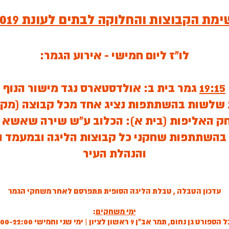
ימת הקבוצות והחלוקה לבתים לעונת 2019
לו"ז ליום חמישי - אירוע הגמר:
19:15
גמר בית ב: אולדסטארס נגד מישור הנוף
 שלשות בהשתתפות נציג אחד מכל קבוצה (מקב
ק האליפות (בית א): הכלוב ע"ש שירה שאשא נ
ה בהשתתפות שחקני כל קבוצות הליגה ובמעמד ה
והנהלת העיר
עדכון הטבלה , טבלת הליגה הסופית תתפרסם לאחר משחקי הגמר
ימי משחקים
:
פורט גן נחום, תמר אב"ן 9 ראשון לציון | ימי שני וחמישי 19:00-22:00