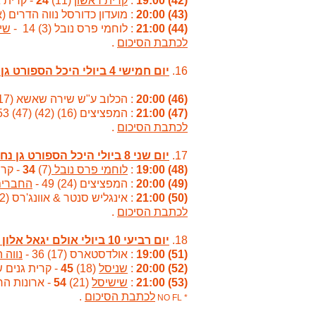
(42) 19:00
:
קרית ראשון
(11)
24
- קרית גנים שי
(43) 20:00
: מועדון כדורסל נווה הדרים (אורן) (9
(44) 21:00
: לוחמי פרס נובל (3) 14 -
שי
לכתבת הסיכום
.
16.
יום חמישי 4 ביולי היכל הספורט גן נחום ראשל"צ
(46) 20:00
: הכלוב ע"ש שירה שאשא (17) 35 -
(47) 21:00
: המפציצים (16) (42) (47) 53 -
לכתבת הסיכום
.
17.
יום שני 8 ביולי היכל הספורט גן נחום ראשל"צ
(48) 19:00
:
לוחמי פרס נובל
(7)
34
- קרית ראש
(49) 20:00
: המפציצים (24) 49 -
החברים
(50) 21:00
: אינגליש סנטר & אוונג'רס (22) 41 -
לכתבת הסיכום
.
18.
יום רביעי 10 ביולי אולם יגאל אלון ראשון לציון
(51) 19:00
: אולדסטארס (17) 36 -
נווה 
(52) 20:00
:
שניסל
(18)
45
- קרית גנים שיקגו (7) 
(53) 21:00
:
שישיסל
(21)
54
- ארונות הראל (13) 33
לכתבת הסיכום
.
* NO FL