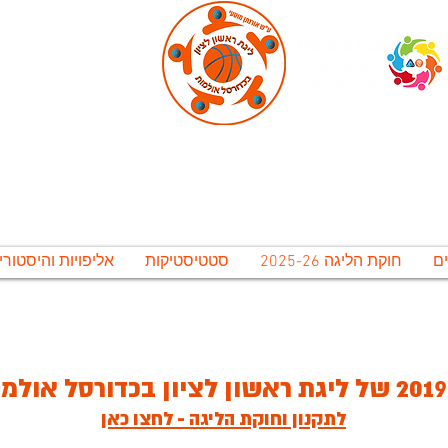
ירונית ראשל"צ לתרבות נופש וספורט בע"מ, אגף 
גת ראשון לציון בכדורסל אולמו
חוקת הליגה 2025-26
סטטיסטיקות
אליפויות והיסטורי
משחקי חצאי הגמר יתקיימו בתאריכים 12-15 ליולי. משחקי הגמר יתקיימו ב 16-20 ליולי, אירוע סיום העונה יתקיים ב 20 ליולי
לתקנון וחוקת הליגה - לחצו כאן