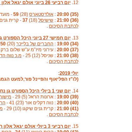
12.
יום רביעי 26 ביוני אולם יגאל אלון ראשון לציון
(35) 20:00
:
אולדסטארס
(28)
59
- מועדון כ
(36) 21:00
:
שישיסל
(18)
37
- קרית גנים שיקגו (4
לכתבת הסיכום
.
13.
יום חמישי 27 ביוני היכל הספורט גן נחום ראשל"צ
(34) 19:00
:
החברים של בלייכר
(20)
50
(37) 20:00
: עירוני מיז"מ ע"ש שלום ברק (9) 25 
(38) 21:00
: שניסל (12) 25 -
מ.כ נווה הדר
לכתבת הסיכום
.
יולי 2019
:
(לו"ז הפליאוף והפיינל פור,למעט הגמר 
14.
יום שני 1 ביולי היכל הספורט גן נחום ראשל"צ
(39) 19:00
: ארונות הראל (5) 29 -
מישור 
(40) 20:00
: נווה דקלים אור (23) 41 -
החב
(41) 21:00
: קרית גנים שיקגו (10) 29 -
מ.
לכתבת הסיכום
.
15.
יום רביעי 3 ביולי אולם יגאל אלון ראשון לציון