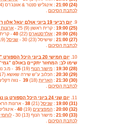
(24) 21:00
: אינגליש סנטר & אוונג'רס (14) 35 -
לכתבת הסיכום
.
9.
יום רביעי 19 ביוני אולם יגאל אלון ראשון לציון
(25) 19:00
: קרית ראשון (9) 25 -
ארונות 
(26) 20:00
:
אולדסטארס
(22)
40
- קרית גנים 
(27) 21:00
: שישיסל (23) 30 -
שניסל
(19)
לכתבת הסיכום
.
10.
יום חמישי 20 ביוני היכל הספורט "גמי" יואל דרובין 37 ראשל"צ
שימו לב: המחזור יתקיים באולם "גמי" ויחל
(28) 19:30
:
מישור הנוף
(19)
35
- מ.כ נווה הד
(29) 20:30
: הכלוב ע"ש שירה שאשא (17) 33 -
(30) 21:30
:
האריות
(18)
39
- נווה דקלים אור (15)
לכתבת הסיכום
.
11.
יום שני 24 ביוני היכל הספורט גן נחום ראשל"צ
(31) 19:00
:
שניסל
(21)
38
- ארונות הראל (12) 28 (ב
(32) 20:00
:
המפציצים
(19)
40
- אינגליש סנטר
(33) 21:00
: מישור הנוף (13) 30 -
לוחמי 
לכתבת הסיכום
.