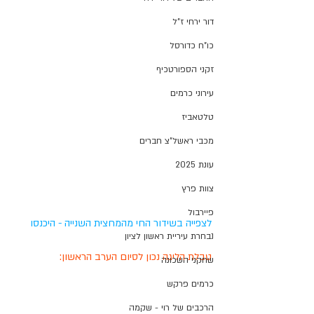
דור ירחי ז"ל
כו"ח כדורסל
זקני הספורטכיף
עירוני כרמים
טלטאביז
מכבי ראשל"צ חברים
עונת 2025
צוות פרץ
פיירבול
לצפייה בשידור החי מהמחצית השנייה - היכנסו
נבחרת עיריית ראשון לציון
טבלת הליגה נכון לסיום הערב הראשון:
שחקני השכונה
כרמים פרקש
הרכבים של רוי - שקמה