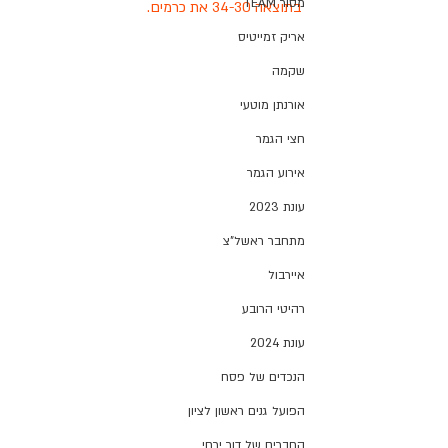
מסור TEAM
בתוצאה 34-30 את כרמים. 
אריק זמייטיס
שקמה
אורנתן מוטעי
חצי הגמר
אירוע הגמר
עונת 2023
מתחבר ראשל"צ
איירבול
רהיטי הרובע
עונת 2024
הנכדים של פסח
הפועל גנים ראשון לציון
החברים של דור ירחי