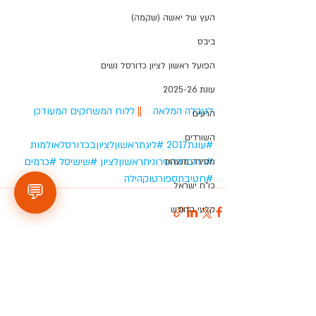
העץ של יאשה (שקמה)
ביבס
הפועל ראשון לציון כדורסל נשים
עונת 2025-26
לטבלה המלאה 
   || 
ללוח המשחקים המעודכן
הרעים
השורדים
#עונת2017
#ליגתראשוןלציוןבכדורסלאולמות
#החברההעירוניתראשוןלציון
#שישיסל
#כרמים
מסירה מנצחת
#חטיבתספורטוקהילה
כו"ח ישראל
💬
קלעי החודש
פוסטים אחרונים
הצג הכול