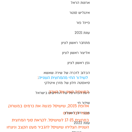
ארונות הראל
אינגליש סנטר
פיינל פור
עונת 2021
מתחבר ראשון לציון
אליצור ראשון לציון
גפן ראשון לציון
הכלוב לזכרה של שירה שאשא
לשידור החי מהמחצית השנייה
:
סיאסטה חלון של מזרן איטלקי
במשחק השני של הערב 
ליגת הכדורסל של החירשים בישראל
שידור חי
אלופת 2015, שישיסל פגשה את כרמים במשחק 
צמוד לכל אורכו
מכבי רוזן ראשלצ
במחצית 17-15 לשישיסל. לקראת סוף המחצית 
עונת 2022
השנייה הצליחו שישיסל להגביר מעט הקצב וניצחו 