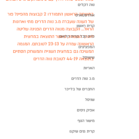
נווה דקלים
במשחק הראשון התמודדו 2 קבוצות מהפיינל פור 
אולדסטארס
של העונה שעברה מ.כ נווה הדרים מתי וארונות 
קרית ראשון
הראל... הקבוצה מנווה הדרים הפגינה שליטה 
לאורך המשחק כאשר התוצאה במחצית 
פרס נובל קרית הלאום
הראשונה עמדה על 23-13 לטובתם. המגמה 
המפציצים
המשיכה גם במחצית השנייה והמשחק הסתיים 
שישיסל
בתוצאה 44-19 לטובת נווה הדרים
האריות
מ.כ נווה הדרים
החברים של בלייכר
שניסל
אפיק ניסים
מישור הנוף
קרית גנים שיקגו