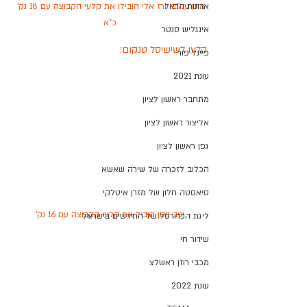
מתן ענתבי ורז אלי הובילו את קלעי הקבוצה עם 18 נק' 
ארונות הראל
כ"א
אינגליש סנטר
קלעו לשישיסל טנקום:
פיינל פור
עונת 2021
מתחבר ראשון לציון
אליצור ראשון לציון
גפן ראשון לציון
הכלוב לזכרה של שירה שאשא
סיאסטה חלון של מזרן איטלקי
יניב ניסן הוביל את קלעי הקבוצה עם 16 נק'
ליגת הכדורסל של החירשים בישראל
שידור חי
מכבי רוזן ראשלצ
עונת 2022