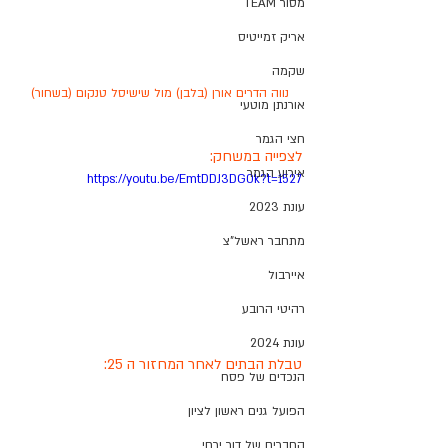
מסור TEAM
אריק זמייטיס
שקמה
נווה הדרים אורן (בלבן) מול שישיסל טנקום (בשחור)
אורנתן מוטעי
חצי הגמר
לצפייה במשחק:
אירוע הגמר
https://youtu.be/EmtDDJ3DG0k?t=1527
עונת 2023
מתחבר ראשל"צ
איירבול
רהיטי הרובע
עונת 2024
טבלת הבתים לאחר המחזור ה 25:
הנכדים של פסח
הפועל גנים ראשון לציון
החברים של דור ירחי