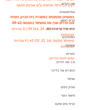
נווה דקלים
לציון בכדורסל אולמות ע"ש אורנתן מוטעי.
אולדסטארס
במשחק שהתקיים במסגרת בית הברון, ניצחה 
קרית ראשון
נווה הדרים אורן את שישיסל בתוצאה 59-42.
נווה הדרים אורן: (10, 28, 44) 59 | 11 עבירות 
פרס נובל קרית הלאום
קבוצתיות
המפציצים
שישיסל טנקום: (14, 22, 32) 42 | 9 עבירות 
שישיסל
קבוצתיות
האריות
קלעו לנווה הדרים:
מ.כ נווה הדרים
החברים של בלייכר
שניסל
אפיק ניסים
מישור הנוף
קרית גנים שיקגו