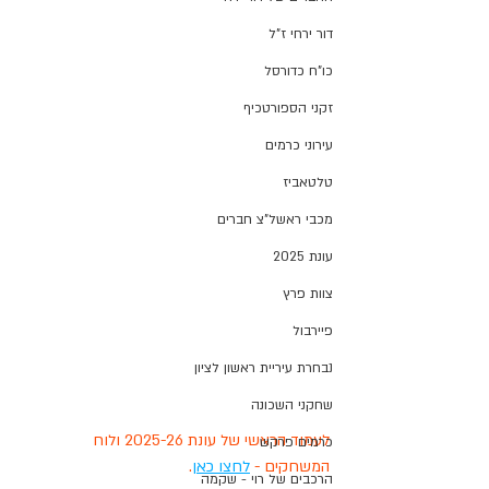
דור ירחי ז"ל
כו"ח כדורסל
זקני הספורטכיף
עירוני כרמים
טלטאביז
מכבי ראשל"צ חברים
עונת 2025
צוות פרץ
פיירבול
נבחרת עיריית ראשון לציון
שחקני השכונה
לעמוד הראשי של עונת 2025-26 ולוח 
כרמים פרקש
המשחקים - 
לחצו כאן
.
הרכבים של רוי - שקמה