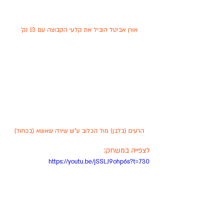
אורן אביטל הוביל את קלעי הקבוצה עם 13 נק'
הרעים (בלבן) מול הכלוב ע"ש שירה שאשא (בכחול)
לצפייה במשחק:
https://youtu.be/jSSLJ9ohp6s?t=730