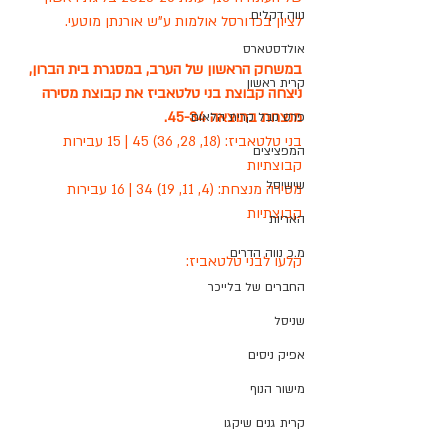
נווה דקלים
לציון בכדורסל אולמות ע"ש אורנתן מוטעי.
אולדסטארס
במשחק הראשון של הערב, במסגרת בית הברון, 
קרית ראשון
ניצחה קבוצת בני טלטאביז את קבוצת מסירה 
מנצחת בתוצאה 45-34.
פרס נובל קרית הלאום
בני טלטאביז: (18, 28, 36) 45 | 15 עבירות 
המפציצים
קבוצתיות
שישיסל
מסירה מנצחת: (4, 11, 19) 34 | 16 עבירות 
קבוצתיות
האריות
מ.כ נווה הדרים
קלעו לבני טלטאביז:
החברים של בלייכר
שניסל
אפיק ניסים
מישור הנוף
קרית גנים שיקגו