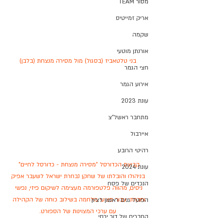
מסור TEAM
אריק זמייטיס
שקמה
אורנתן מוטעי
בני טלטאביז (בסגול) מול מסירה מנצחת (בלבן)
חצי הגמר
אירוע הגמר
עונת 2023
מתחבר ראשל"צ
איירבול
רהיטי הרובע
קבוצת הכדורסל "מסירה מנצחת - כדורסל לחיים" 
עונת 2024
 בניהולו והובלתו של שחקן נבחרת ישראל לשעבר אפיק 
הנכדים של פסח
ניסים, מהווה פלטפורמה מעצימה לשיקום פיזי, נפשי 
וחברתי עבור פצועי מלחמה בשילוב כוחה של הקהילה 
הפועל גנים ראשון לציון
עם ערכי המצוינות של הספורט.
החברים של דור ירחי