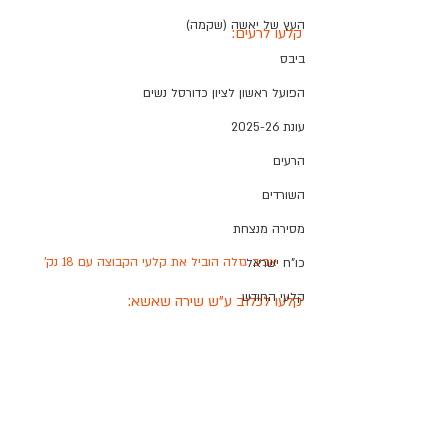
העץ של יאשה (שקמה)
קלעו לרעים:
ביבס
הפועל ראשון לציון כדורסל נשים
עונת 2025-26
הרעים
השורדים
מסירה מנצחת
אביב גזלה הוביל את קלעי הקבוצה עם 18 נק'
כו"ח ישראל
קלעי החודש
קלעו לכלוב ע"ש שירה שאשא: