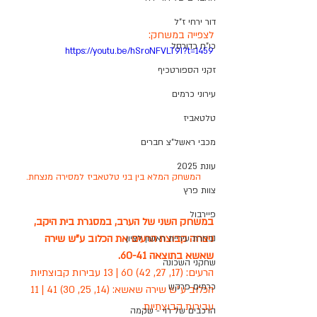
דור ירחי ז"ל
לצפייה במשחק:
כו"ח כדורסל
https://youtu.be/hSroNFVLT9I?t=1459
זקני הספורטכיף
עירוני כרמים
טלטאביז
מכבי ראשל"צ חברים
עונת 2025
המשחק המלא בין בני טלטאביז למסירה מנצחת.
צוות פרץ
פיירבול
במשחק השני של הערב, במסגרת בית היקב, 
ניצחה קבוצת הרעים את הכלוב ע"ש שירה 
נבחרת עיריית ראשון לציון
שאשא בתוצאה 60-41.
שחקני השכונה
הרעים: (17, 27, 42) 60 | 13 עבירות קבוצתיות
כרמים פרקש
הכלוב ע"ש שירה שאשא: (14, 25, 30) 41 | 11 
עבירות קבוצתיות
הרכבים של רוי - שקמה