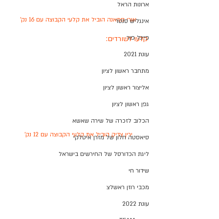
ארונות הראל
אורי סמאנה הוביל את קלעי הקבוצה עם 16 נק'
אינגליש סנטר
פיינל פור
קלעו לשורדים:
עונת 2021
מתחבר ראשון לציון
אליצור ראשון לציון
גפן ראשון לציון
הכלוב לזכרה של שירה שאשא
ירין צדיק הוביל את קלעי הקבוצה עם 12 נק'
סיאסטה חלון של מזרן איטלקי
ליגת הכדורסל של החירשים בישראל
שידור חי
מכבי רוזן ראשלצ
עונת 2022