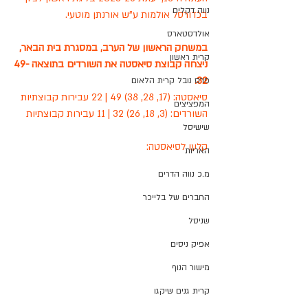
נווה דקלים
בכדורסל אולמות ע"ש אורנתן מוטעי.
אולדסטארס
במשחק הראשון של הערב, במסגרת בית הבאר, 
קרית ראשון
ניצחה קבוצת סיאסטה את השורדים בתוצאה 49-
32.
פרס נובל קרית הלאום
סיאסטה: (17, 28, 38) 49 | 22 עבירות קבוצתיות
המפציצים
השורדים: (3, 18, 26) 32 | 11 עבירות קבוצתיות
שישיסל
קלעו לסיאסטה:
האריות
מ.כ נווה הדרים
החברים של בלייכר
שניסל
אפיק ניסים
מישור הנוף
קרית גנים שיקגו