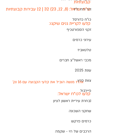
קבוצתיות
כו"ח ישראל: (8, 12, 23) 32 | 12 עבירות קבוצתיות
דור ירחי ז"ל
כו"ח כדורסל
קלעו לקריית גנים שיקגו:
זקני הספורטכיף
עירוני כרמים
טלטאביז
מכבי ראשל"צ חברים
עונת 2025
צוות פרץ
אלרז מנשה הוביל את קלעי הקבוצה עם 16 נק'
פיירבול
קלעו לכו"ח ישראל:
נבחרת עיריית ראשון לציון
שחקני השכונה
כרמים פרקש
הרכבים של רוי - שקמה