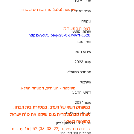
מסור TEAM
סיאסטה (בלבן) נגד השורדים (בשחור)
אריק זמייטיס
שקמה
לצפייה במשחק:
אורנתן מוטעי
https://youtu.be/j428-8-1JMA?t=1320
חצי הגמר
אירוע הגמר
עונת 2023
מתחבר ראשל"צ
איירבול
סיאסטה - השורדים, המשחק המלא.
רהיטי הרובע
עונת 2024
במשחק השני של הערב, במסגרת בית הברון, 
הנכדים של פסח
ניצחה קבוצת קריית גנים שיקגו את כו"ח ישראל 
בתוצאה 52-32.
הפועל גנים ראשון לציון
קריית גנים שיקגו: (22, 33, 38) 52 | 14 עבירות 
החברים של דור ירחי