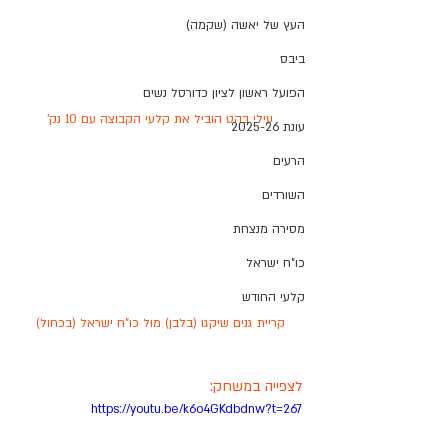
העץ של יאשה (שקמה)
ביבס
הפועל ראשון לציון כדורסל נשים
עילי בהט הוביל את קלעי הקבוצה עם 10 נק'
עונת 2025-26
הרעים
השורדים
מסירה מנצחת
כו"ח ישראל
קלעי החודש
קריית גנים שיקגו (בלבן) מול כו"ח ישראל (בכחול)
לצפייה במשחק:
https://youtu.be/k6o4GKdbdnw?t=267