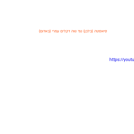
סיאסטה (בלבן) נגד נווה דקלים עמרי (באדום)
https://you