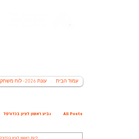
החברה הע
לי
עמוד הבית
עונת 2026- לוח משחקים
All Posts
גביע ראשון לציון בכדורסל
ליגת ראשון לציון בכדורס
פרס נובל קרית הלאום
המפציצים