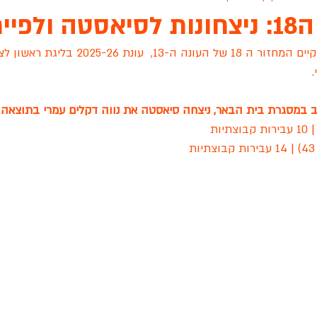
ירבול.
של העונה ה-13,  עונת 2025-26 בל
ת גנים שיקגו
ארונות הראל
אינגליש סנטר
פיינל פור
עו
סגרת בית הבאר, ניצחה סיאסטה את נווה דקלים עמרי בתוצאה 56-51.
 לציון
גפן ראשון לציון
הכלוב לזכרה של שירה שאשא
סיאס
שידור חי
מכבי רוזן ראשלצ
עונת 2022
מסור TEAM