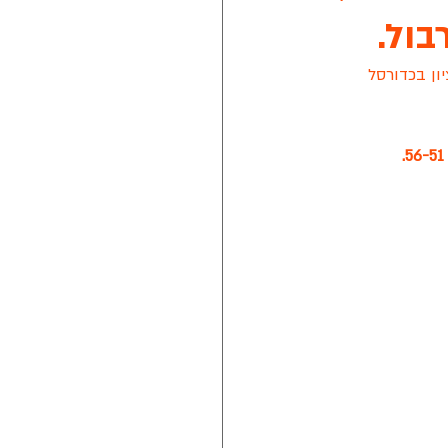
יגת ראשון לציון בכדורסל 
נת 2021
טה חלון של מזרן איטלקי