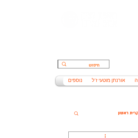
הספורט:
ת
ה
אורנתן מוטעי ז"ל
נוספים
רית ראשון
שניסל