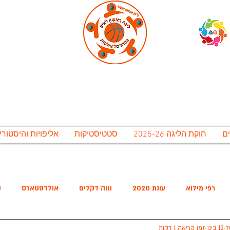
ירונית ראשל"צ לתרבות נופש וספורט בע"מ, אגף 
גת ראשון לציון בכדורסל אולמו
חוקת הליגה 2025-26
סטטיסטיקות
אליפויות והיסטורי
משחקי חצאי הגמר יתקיימו בתאריכים 12-15 ליולי. משחקי הגמר יתקיימו ב 16-20 ליולי, אירוע סיום העונה יתקיים ב 20 ליולי
רפי מילוא
עונת 2020
נווה דקלים
אולדסטארס
ק
ל
12 בינו׳
זמן קריאה 1 דקות
שישיסל
האריות
מ.כ נווה הדרים
החברים של בלייכר