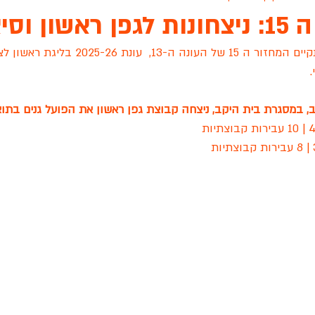
 וסיאסטה
של העונה ה-13,  עונת 2025-26 בל
ת גנים שיקגו
ארונות הראל
אינגליש סנטר
פיינל פור
עו
מסגרת בית היקב, ניצחה קבוצת גפן ראשון את הפועל גנים בתוצאה 36
 לציון
גפן ראשון לציון
הכלוב לזכרה של שירה שאשא
סיאס
שידור חי
מכבי רוזן ראשלצ
עונת 2022
מסור TEAM