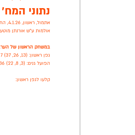
נתוני המח' ה 15: ניצחונות לגפן ראשון
אתמול, ראשון, 4.1.26, התקיים המחזור ה 15 
אפיק ניסים
מישור הנוף
קרי
אולמות ע"ש אורנתן מוטעי.
במשחק הראשון של הערב, ב
מתחבר ראשון לציון
אליצור ראשון
גפן ראשון: (13, 26, 37) 47 | 10 עבירות קבוצתיות
הפועל גנים: (3, 8, 22) 36 | 8 עבירות קבוצתיות
ליגת הכדורסל של החירשים בישראל
קלעו לגפן ראשון: