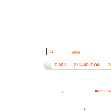
הספורט:
ת
ה
אורנתן מוטעי ז"ל
נוספים
רית ראשון
שניסל