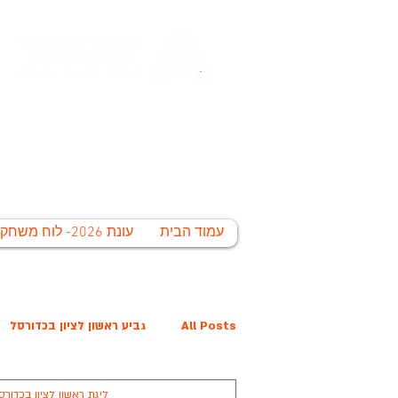
החברה הע
לי
עמוד הבית
עונת 2026- לוח משחקים
All Posts
גביע ראשון לציון בכדורסל
ליגת ראשון לציון בכדורס
פרס נובל קרית הלאום
המפציצים