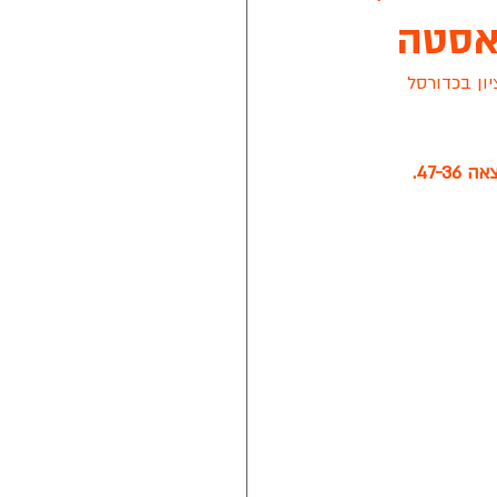
יגת ראשון לציון בכדורסל 
נת 2021
47-.
טה חלון של מזרן איטלקי