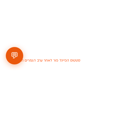
💬
סטטוס הפיינל פור לאחר ערב הגמרים הראשון
לעמוד הראשי של עונת 2024-25 ולוח 
המשחקים - 
לחצו כאן
.
לצפייה בתמונות מהמחזורים היכנסו לאינסטגרם 
של הליגה - 
לחצו כאן
.
לעמוד הסטטיסטיקות של הקבוצות והשחקנים - 
לחצו כאן