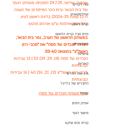
אתמול, שלישי, 29.7.25 התקיימו משחקי הגמר 
נווה דקלים
של בית הבאר ובית כיכר המייסדים 
של העונה 
אולדסטארס
ה-12 (עונת 2024-25) בליגת ראשון לציון 
בכדורסל אולמות ע"ש אורנתן מוטעי.
קרית ראשון
פרס נובל קרית הלאום
במשחק הראשון של הערב, גמר בית הבאר, 
המפציצים
ניצחה "הנכדים של פסח" את "מכבי רוזן 
ראשל"צ" בתוצאה 53-40.
שישיסל
הנכדים של פסח (18, 29, 39) 53 | 13 עבירות 
האריות
קבוצתיות
מכבי רוזן ראשל"צ (12, 21, 26) 40 | 16 עבירות 
מ.כ נווה הדרים
קבוצתיות
החברים של בלייכר
נתוני משחק הנכדים של פסח
:
שניסל
אפיק ניסים
מישור הנוף
קרית גנים שיקגו