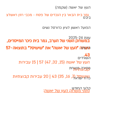
העץ של יאשה (שקמה)
גמר בית הבאר בין הנכדים של פסח - מכבי רוזן ראשלצ
ביבס
הפועל ראשון לציון כדורסל נשים
עונת 2025-26
במשחק השני של הערב, גמר בית כיכר המייסדים, 
ניצחה "העץ של יאשה" את "שישיסל" בתוצאה 57-
הרעים
43.
השורדים
העץ של יאשה (15, 32, 47) 57 | 15 עבירות 
מסירה מנצחת
קבוצתיות
שישיסל (7, 16, 35) 43 | 20 עבירות קבוצתיות
כו"ח ישראל
קלעי החודש
נתוני משחק העץ של יאשה
: