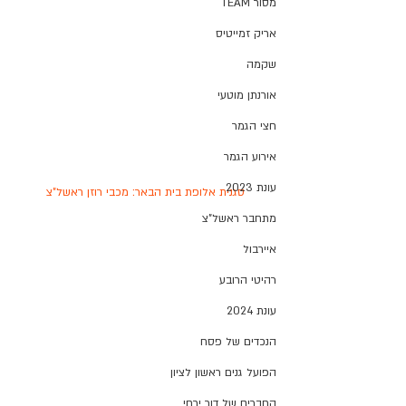
מסור TEAM
אריק זמייטיס
שקמה
אורנתן מוטעי
חצי הגמר
אירוע הגמר
עונת 2023
סגנית אלופת בית הבאר: מכבי רוזן ראשל"צ
מתחבר ראשל"צ
איירבול
רהיטי הרובע
עונת 2024
הנכדים של פסח
הפועל גנים ראשון לציון
החברים של דור ירחי