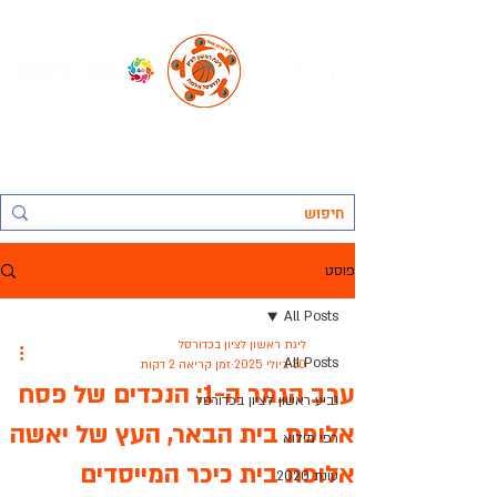
החברה העירונית ראשל"צ לתרבות נופש וספורט בע"מ, אגף הספורט:
ליגת ראשון לציון בכדורסל אולמות
פוסט
All Posts
ליגת ראשון לציון בכדורסל
All Posts
30 ביולי 2025
זמן קריאה 2 דקות
ערב הגמר ה-1: הנכדים של פסח
גביע ראשון לציון בכדורסל
אלופת בית הבאר, העץ של יאשה
רפי מילוא
אלופת בית כיכר המייסדים
עונת 2020