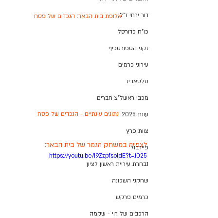
דור ירחי ז"ל
אלופת בית הבאר: הנכדים של פסח
כו"ח כדורסל
זקני הספורטכיף
עירוני כרמים
טלטאביז
מכבי ראשל"צ חברים
נתונים עונתיים - הנכדים של פסח
עונת 2025
צוות פרץ
לצפייה במשחק הגמר של בית הבאר:
פיירבול
https://youtu.be/I9ZzpfsoldE?t=1025
נבחרת עיריית ראשון לציון
שחקני השכונה
כרמים פרקש
הרכבים של רוי - שקמה