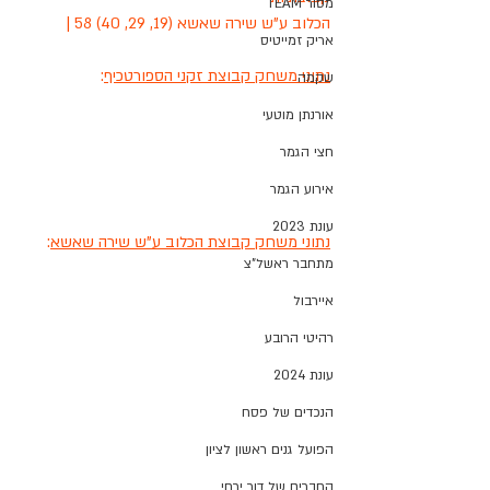
מסור TEAM
הכלוב ע"ש שירה שאשא (19, 29, 40) 58 |
אריק זמייטיס
נתוני משחק קבוצת זקני הספורטכיף
:
שקמה
אורנתן מוטעי
חצי הגמר
אירוע הגמר
עונת 2023
נתוני משחק קבוצת הכלוב ע"ש שירה שאשא
:
מתחבר ראשל"צ
איירבול
רהיטי הרובע
עונת 2024
הנכדים של פסח
הפועל גנים ראשון לציון
החברים של דור ירחי