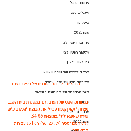
ארונות הראל
אינגליש סנטר
פיינל פור
עונת 2021
מתחבר ראשון לציון
אליצור ראשון לציון
גפן ראשון לציון
הכלוב לזכרה של שירה שאשא
סיאסטה חלון של מזרן איטלקי
נווה דקלים באדום נגד החברים של בלייכר בצהוב
ליגת הכדורסל של החירשים בישראל
במשחק השני של הערב, גם במסגרת בית היקב, 
שידור חי
ניצחה "זקני הספורטכיף" את קבוצת "הכלוב ע"ש 
מכבי רוזן ראשלצ
שירה שאשא ז"ל" בתוצאה 64-58.
עונת 2022
זקני הספורטכיף (19, 29, 48) 64 | 15 עבירות 
קבוצתיות