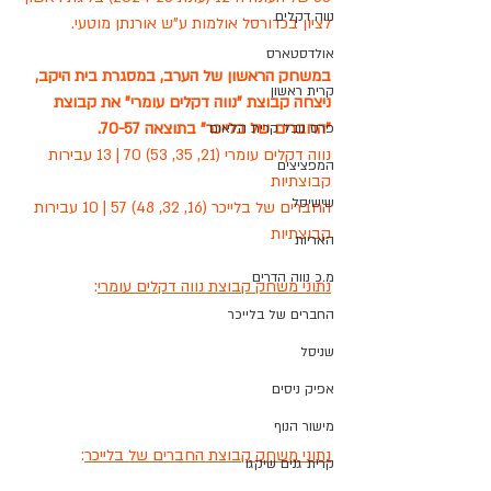
נווה דקלים
לציון בכדורסל אולמות ע"ש אורנתן מוטעי.
אולדסטארס
במשחק הראשון של הערב, במסגרת בית היקב, 
קרית ראשון
ניצחה קבוצת "נווה דקלים עומרי" את קבוצת 
"החברים של בלייכר" בתוצאה 70-57.
פרס נובל קרית הלאום
נווה דקלים עומרי (21, 35, 53) 70 | 13 עבירות 
המפציצים
קבוצתיות
שישיסל
החברים של בלייכר (16, 32, 48) 57 | 10 עבירות 
קבוצתיות
האריות
מ.כ נווה הדרים
נתוני משחק קבוצת נווה דקלים עומרי
:
החברים של בלייכר
שניסל
אפיק ניסים
מישור הנוף
נתוני משחק קבוצת החברים של בלייכר
:
קרית גנים שיקגו