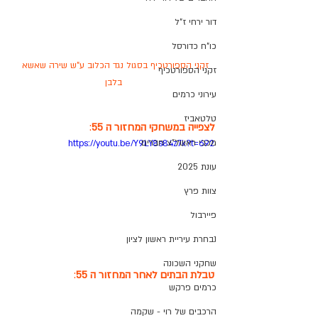
דור ירחי ז"ל
כו"ח כדורסל
זקני הספורטכיף בסגול נגד הכלוב ע"ש שירה שאשא 
זקני הספורטכיף
בלבן
עירוני כרמים
טלטאביז
לצפייה במשחקי המחזור ה 55
:
מכבי ראשל"צ חברים
https://youtu.be/Y9LY8s84z7k?t=692
עונת 2025
צוות פרץ
פיירבול
נבחרת עיריית ראשון לציון
שחקני השכונה
טבלת הבתים לאחר המחזור ה 55
:
כרמים פרקש
הרכבים של רוי - שקמה