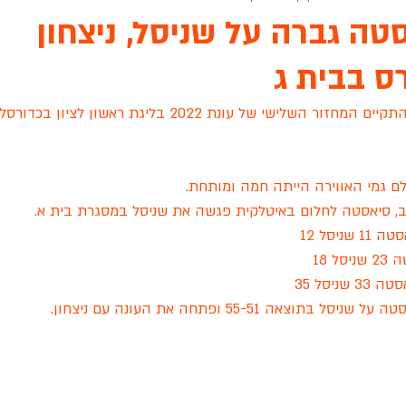
 סיאסטה גברה על שניסל, ניצחון
 בבית ג
ת גנים שיקגו
ארונות הראל
אינגליש סנטר
פיינל פור
עו
אתמול (שלישי 21.12.21) התקיים המחזור השלישי של עונת 2022 בליגת ר
 לציון
גפן ראשון לציון
הכלוב לזכרה של שירה שאשא
סיאס
ם גמי האווירה הייתה חמה ומותחת.
 סיאסטה לחלום באיטלקית פגשה את שניסל במסגרת בית א.
שידור חי
מכבי רוזן ראשלצ
עונת 2022
מסור TEAM
יסל 12
 18
ניסל 35
אה 55-51 ופתחה את העונה עם ניצחון. 