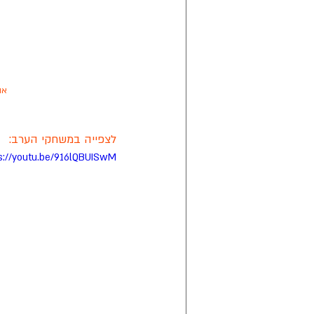
או
לצפייה במשחקי הערב:
s://youtu.be/916lQBUISwM