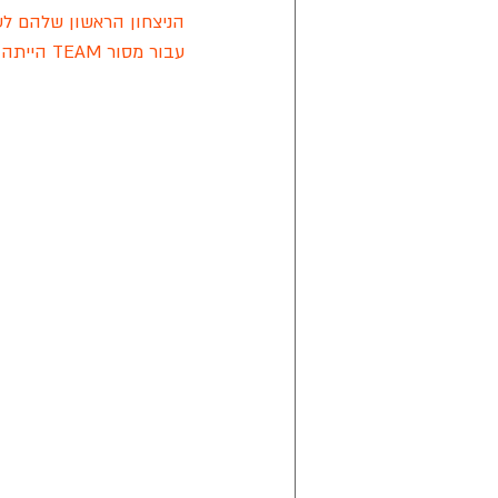
הניצחון הראשון שלהם לעונה 
עבור מסור TEAM הייתה זו טבילה ראשונה בליגה שלנו, שתהיה השנה ארוכה ותימשך עד סוף חודש יולי. 