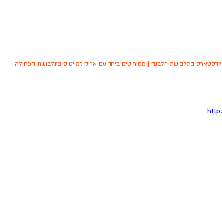
לדסטארס בתלבושת הלבנה | מסור טים ביחד עם אריק זמייטיס בתלבושת הכחולה
http