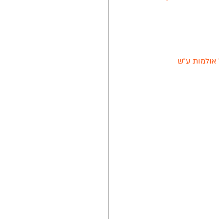
נת 2021
אשון לציון בכדורסל אולמות ע"ש 
טה חלון של מזרן איטלקי