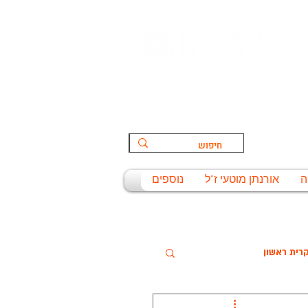
הספורט:
ת
ה
אורנתן מוטעי ז"ל
נוספים
רית ראשון
שניסל