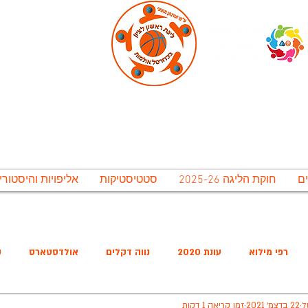
ירונית ראשל"צ לתרבות נופש וספורט בע"מ, אגף 
גת ראשון לציון בכדורסל אולמו
חוקת הליגה 2025-26
סטטיסטיקות
אליפויות והיסטורי
משחקי חצאי הגמר יתקיימו בתאריכים 12-15 ליולי. משחקי הגמר יתקיימו ב 16-20 ליולי, אירוע סיום העונה יתקיים ב 20 ליולי
רפי מילוא
עונת 2020
נווה דקלים
אולדסטארס
ק
ל
22 בדצמ׳ 2021
זמן קריאה 1 דקות
שישיסל
האריות
מ.כ נווה הדרים
החברים של בלייכר