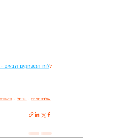
ל
לוח המשחקים הבאים - ל
אולדסטארס
שניסל
סיאסטה 