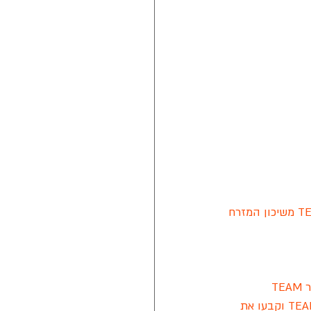
במשחק השני של הערב, האולדסטארס פגשו את המצטרפת החדשה לליגה, קבוצת מסור TEAM משיכון המזרח 
המגמה נמשכה גם ברבע האחרון בו קלעו אולדסטארס 16 נקודות אל מול 4 בלבד של מסור TEAM וקבעו את 