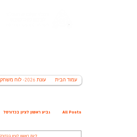
החברה הע
לי
עמוד הבית
עונת 2026- לוח משחקים
All Posts
גביע ראשון לציון בכדורסל
ליגת ראשון לציון בכדורס
פרס נובל קרית הלאום
המפציצים