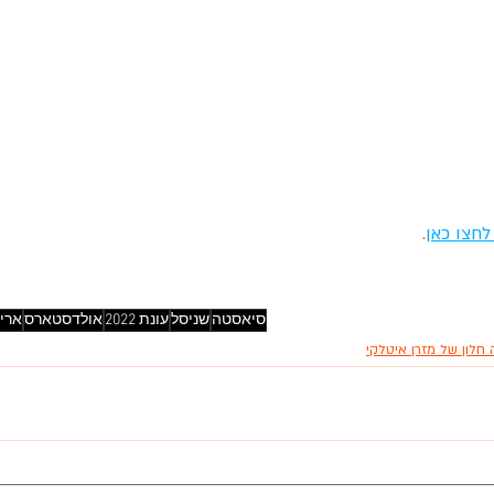
חצו כאן
. 
סיאסטה
שניסל
עונת 2022
אולדסטארס
אריק
חלון של מזרן איטלקי