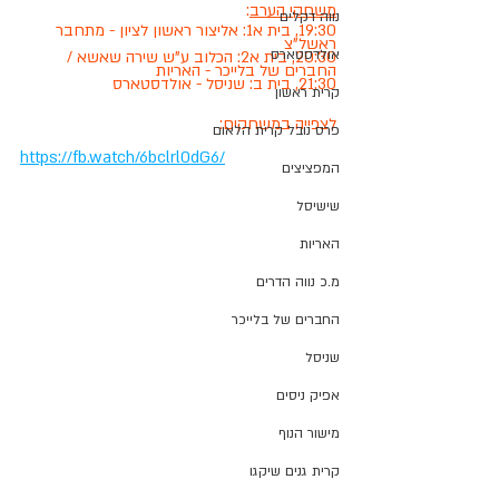
משחקי הערב
:
נווה דקלים
19:30, בית א1: אליצור ראשון לציון - מתחבר 
ראשל"צ
אולדסטארס
20:30, בית א2: הכלוב ע"ש שירה שאשא / 
החברים של בלייכר - האריות
21:30, בית ב: שניסל - אולדסטארס
קרית ראשון
לצפייה במשחקים:
פרס נובל קרית הלאום
https://fb.watch/6bclrl0dG6/
המפציצים
שישיסל
האריות
מ.כ נווה הדרים
החברים של בלייכר
שניסל
אפיק ניסים
מישור הנוף
קרית גנים שיקגו