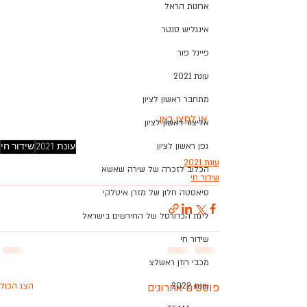
ארונות הראל
אינגליש סנטר
פיינל פור
עונת 2021
מתחבר ראשון לציון
או לחצו כאן
. 
אליצור ראשון לציון
גפן ראשון לציון
עונת 2021
שידור חי
עונת 2021
הכלוב לזכרה של שירה שאשא
שידור חי
סיאסטה חלון של מזרן איטלקי
ליגת הכדורסל של החירשים בישראל
שידור חי
מכבי רוזן ראשלצ
עונת 2022
פוסטים אחרונים
הצג הכול