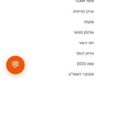
מסור TEAM
אריק זמייטיס
שקמה
אורנתן מוטעי
חצי הגמר
אירוע הגמר
💬
עונת 2023
מתחבר ראשל"צ
איירבול
רהיטי הרובע
עונת 2024
הנכדים של פסח
תגובות
הפועל גנים ראשון לציון
החברים של דור ירחי