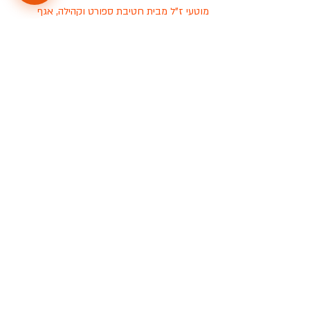
מוטעי ז"ל מבית חטיבת ספורט וקהילה, אגף 
הספורט בחברה העירונית ראשל"צ ועיריית ראשון 
לציון. 
נותנת חסות עונת 2021: מכבי ישראל. 
עונת 2021
שישיסל
סיאסטה
אורנתן מוטעי
מישור הנוף
אולדסטארס
אפיק ניסים
מישור הנוף
עונת 2021
פוסטים אחרונים
הצג הכול