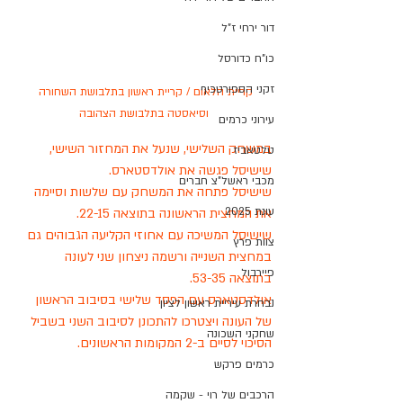
דור ירחי ז"ל
כו"ח כדורסל
זקני הספורטכיף
קריית הלאום / קריית ראשון בתלבושת השחורה 
וסיאסטה בתלבושת הצהובה
עירוני כרמים
במשחק השלישי, שנעל את המחזור השישי, 
טלטאביז
שישיסל פגשה את אולדסטארס. 
מכבי ראשל"צ חברים
שישיסל פתחה את המשחק עם שלשות וסיימה 
עונת 2025
את המחצית הראשונה בתוצאה 22-15. 
שישיסל המשיכה עם אחוזי הקליעה הגבוהים גם 
צוות פרץ
במחצית השנייה ורשמה ניצחון שני לעונה 
פיירבול
בתוצאה 53-35.
אולדסטארס עם הפסד שלישי בסיבוב הראשון 
נבחרת עיריית ראשון לציון
של העונה ויצטרכו להתכונן לסיבוב השני בשביל 
שחקני השכונה
הסיכוי לסיים ב-2 המקומות הראשונים. 
כרמים פרקש
הרכבים של רוי - שקמה