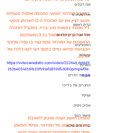
נווה דקלים
במקביל למחזור השישי, התכנסה אתמול משפחת 
אולדסטארס
מוטעי לציין את יום האזכרה ה-11 לאורנתן מוטעי 
קרית ראשון
ז"ל שנהרג בתאונת פגע וברח. במקביל לאזכרה 
של אורנתן קיימנו אתמול בין 2 המשחקים 
פרס נובל קרית הלאום
הראשונים של המחזור טקס קצר בו עמדו שחקני 
המפציצים
הקבוצות ומחאו כפיים במשך חצי דקה לזכרו של 
שישיסל
אורנתן. 
https://video.wixstatic.com/video/232646_dd6d3
האריות
252b40341319823f591a5185965/1080p/mp4/file.
מ.כ נווה הדרים
mp4
החברים של בלייכר
שניסל
אפיק ניסים
מישור הנוף
משחק ראשון העונה שהגיע להארכה!
במשחק הראשון של המחזור, שניסל והמאמן 
קרית גנים שיקגו
אפיק ניסים במשחקם הראשון העונה פגשו 