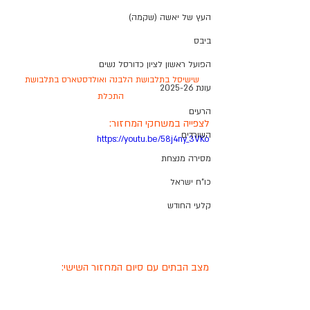
העץ של יאשה (שקמה)
ביבס
הפועל ראשון לציון כדורסל נשים
שישיסל בתלבושת הלבנה ואולדסטארס בתלבושת 
עונת 2025-26
התכלת
הרעים
לצפייה במשחקי המחזור: 
השורדים
https://youtu.be/58j4ny_3VKo
מסירה מנצחת
כו"ח ישראל
קלעי החודש
מצב הבתים עם סיום המחזור השישי: