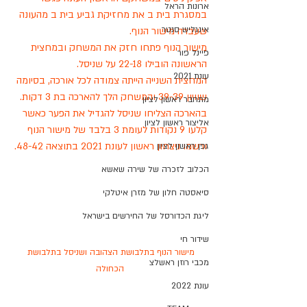
ארונות הראל
במסגרת בית ב את מחזיקת גביע בית ב מהעונה 
אינגליש סנטר
שעברה מישור הנוף. 
מישור הנוף פתחו חזק את המשחק ובמחצית 
פיינל פור
הראשונה הובילו 22-18 על שניסל. 
עונת 2021
המחצית השנייה הייתה צמודה לכל אורכה, בסיומה 
שוויון 39-39 והמשחק הלך להארכה בת 3 דקות. 
מתחבר ראשון לציון
בהארכה הצליחו שניסל להגדיל את הפער כאשר 
אליצור ראשון לציון
קלעו 9 נקודות לעומת 3 בלבד של מישור הנוף 
ורשמו ניצחון ראשון לעונת 2021 בתוצאה 48-42.
גפן ראשון לציון
הכלוב לזכרה של שירה שאשא
סיאסטה חלון של מזרן איטלקי
ליגת הכדורסל של החירשים בישראל
שידור חי
מישור הנוף בתלבושת הצהובה ושניסל בתלבושת 
מכבי רוזן ראשלצ
הכחולה
עונת 2022