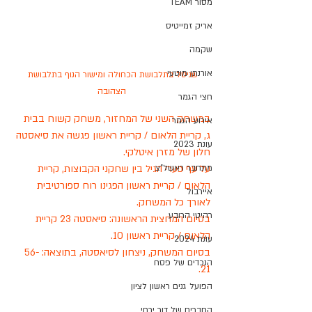
מסור TEAM
אריק זמייטיס
שקמה
אורנתן מוטעי
שניסל בתלבושת הכחולה ומישור הנוף בתלבושת 
הצהובה
חצי הגמר
במשחק השני של המחזור, משחק קשוח בבית 
אירוע הגמר
ג, קריית הלאום / קריית ראשון פגשה את סיאסטה 
עונת 2023
חלון של מזרן איטלקי. 
על עף פערי הגיל בין שחקני הקבוצות, קריית 
מתחבר ראשל"צ
הלאום / קריית ראשון הפגינו רוח ספורטיבית 
איירבול
לאורך כל המשחק. 
רהיטי הרובע
בסיום המחצית הראשונה: סיאסטה 23 קריית 
הלאום / קריית ראשון 10.
עונת 2024
בסיום המשחק, ניצחון לסיאסטה, בתוצאה: 56-
הנכדים של פסח
21. 
הפועל גנים ראשון לציון
החברים של דור ירחי