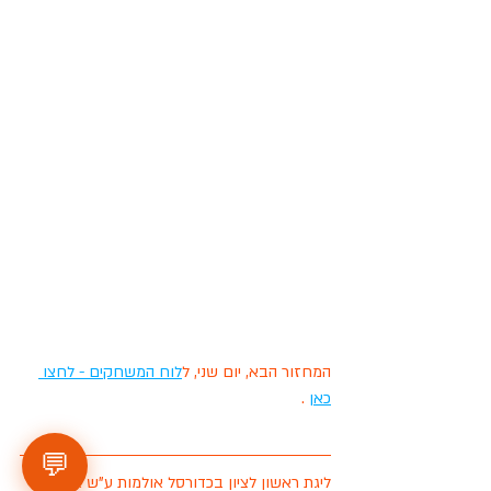
המחזור הבא, יום שני, ל
לוח המשחקים - לחצו 
כאן
 . 
💬
ליגת ראשון לציון בכדורסל אולמות ע"ש אורנתן 