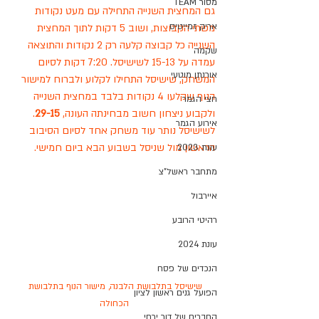
מסור TEAM
גם המחצית השנייה התחילה עם מעט נקודות 
אריק זמייטיס
משתי הקבוצות, ושוב 5 דקות לתוך המחצית 
השנייה כל קבוצה קלעה רק 2 נקודות והתוצאה 
שקמה
עמדה על 15-13 לשישיסל. 7:20 דקות לסיום 
אורנתן מוטעי
המשחק, שישיסל התחילו לקלוע ולברוח למישור 
הנוף שקלעו 4 נקודות בלבד במחצית השנייה 
חצי הגמר
ולקבוע ניצחון חשוב מבחינתה העונה, 
29-15
. 
אירוע הגמר
לשישיסל נותר עוד משחק אחד לסיום הסיבוב 
הראשון מול שניסל בשבוע הבא ביום חמישי. 
עונת 2023
מתחבר ראשל"צ
איירבול
רהיטי הרובע
עונת 2024
הנכדים של פסח
שישיסל בתלבושת הלבנה, מישור הנוף בתלבושת 
הפועל גנים ראשון לציון
הכחולה
החברים של דור ירחי