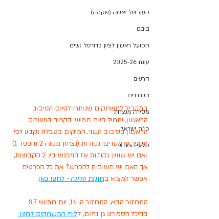
העץ של יאשה (שקמה)
ביבס
הפועל ראשון לציון כדורסל נשים
עונת 2025-26
הרעים
השורדים
במקביל למשחקים שנותרו לסיום הסיבוב 
מסירה מנצחת
הראשון, יתחיל ביום חמישי הקרוב המשחק 
כו"ח ישראל
הראשון בסיבוב השני. המיקום בטבלה נקבע לפי 
מספר פרמטרים: נקודות (נצחון מקנה 2 והפסד 1) 
קלעי החודש
ואם יש שוויון נקודות אז המפגש בין 2 הקבוצות, 
אך האם יש חשיבות להפרש? את כל הפרטים 
אפשר למצוא ב
חוקת הליגה - לחצו כאן
. 
המחזור הבא, המחזור ה-14, יום חמישי 8.7 
בהיכל הספורט גן נחום, ל
לוח המשחקים לחצו 