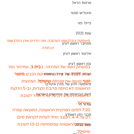
ארונות הראל
אינגליש סנטר
פיינל פור
עונת 2021
סיאסטה בתלבושת הצהובה, נווה הדרים אורן בתלבושת 
מתחבר ראשון לציון
הכחולה
אליצור ראשון לציון
גפן ראשון לציון
במשחק השני של המחזור, ב
בית ב
, שיחזור גמר 
עונת 2020 של בית ב, מחזיקת הגביע
 מישור 
הכלוב לזכרה של שירה שאשא
הנוף
 פגשה את סגניתה 
שישיסל
. המחצית 
סיאסטה חלון של מזרן איטלקי
הראשונה לא הייתה מרובת נקודות, וב-5 הדקות 
ליגת הכדורסל של החירשים בישראל
הראשונות נקלע רק סל שדה אחד לטובת 
שישיסל.
שידור חי
7:20 לסיום המחצית הראשונה, התוצאה עמדה 
מכבי רוזן ראשלצ
רק על 4-4. הקצב החל לעלות לקראת סיום 
המחצית הראשונה שהסתיימה 13-11 לטובת 
עונת 2022
שישיסל. 