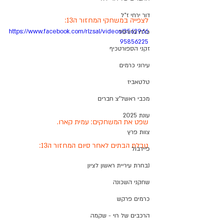
דור ירחי ז"ל
לצפייה במשחקי המחזור ה13:
https://www.facebook.com/rlzsal/videos/3562966
כו"ח כדורסל
95856225
זקני הספורטכיף
עירוני כרמים
טלטאביז
מכבי ראשל"צ חברים
עונת 2025
שפט את המשחקים: עמית קארו. 
צוות פרץ
טבלת הבתים לאחר סיום המחזור ה13:
פיירבול
נבחרת עיריית ראשון לציון
שחקני השכונה
כרמים פרקש
הרכבים של רוי - שקמה