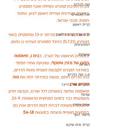
נווה דקלים
מבית חטיבת ספורט וקהילה ואגף הספורט 
בחברה העירונית ועיריית ראשון לציון. נותנת 
אולדסטארס
חסות: מכבי ישראל.
קרית ראשון
2 משחקים היו לנו במחזור ה-13 שהתקיים בשני 
פרס נובל קרית הלאום
האחרון (5.7.21) בהיכל הספורט העירוני גן נחום.
המפציצים
שישיסל
במשחק הראשון של הערב, ב
בית ג
, 
סיאסטה 
חלום של מזרן איטקלי
, שהגיעה אחרי הפסד 
האריות
במחזור הקודם לקבוצה השנייה מנווה הדרים, 
מ.כ נווה הדרים
נווה הדרים רותם, פגשה במחזור הזה את
 נווה 
הדרים אורן
.
החברים של בלייכר
סיאסטה שלטה במשחק לכל אורכו, וקבעה יתרון 
שניסל
משמעותי כבר בסיום המחצית הראשונה: 26-9.
אפיק ניסים
סיאסטה המשיכה לברוח לנווה הדרים אורן גם 
במחצית השנייה וניצחה בתוצאה 
54-18
.
מישור הנוף
קרית גנים שיקגו