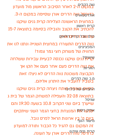
נווה דקלים
במקום ה-2 לאחר הסיבוב הראשון מול מועדון 
כדורסל נווה הדרים אורן שסיימה במקום ה-3. 
אולדסטארס
במחצית הראשונה הצליחה קרית גנים שיקגו 
קרית ראשון
להכתיב את הקצב והובילה בסיומה בתוצאה 15-7 
על נווה הדרים אורן. 
פרס נובל קרית הלאום
נווה הדרים התעוררו במחצית השנייה ונתנו לנו את 
המפציצים
החוויה של משחק חצי גמר צמוד! 
שישיסל
קרית גנים שיקגו נכנסה לבעיית עבירות ששלחה 
את נווה הדרים פעם אחר פעם אל הקו אך 
האריות
הקבוצה משכונת נווה הדרים לא ניצלו זאת 
מ.כ נווה הדרים
בשביל להעביר את היתרון אליהם.
בסיום משחק מותח ניצחה קרית גנים שיקגו 
החברים של בלייכר
בתוצאה 32-28 והעפילה למשחק הגמר של בית ג 
שניסל
שייערך ביום שני הקרוב 10.8 בשעה 19:30 והם 
אפיק ניסים
יפגשו את המנצחת בחצי הגמר השני שיתקיים 
ביום ה' בין ארונות הראל לפרס נובל. 
מישור הנוף
זה המקום גם להגיד כל הכבוד ותודה למועדון 
קרית גנים שיקגו
כדורסל נווה הדרים אורן על העונה. 