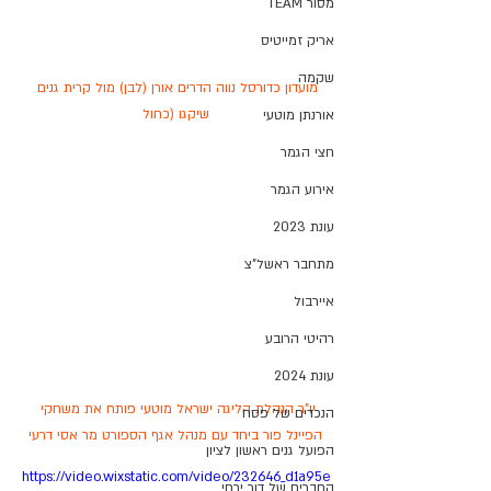
מסור TEAM
אריק זמייטיס
שקמה
מועדון כדורסל נווה הדרים אורן (לבן) מול קרית גנים 
שיקגו (כחול
אורנתן מוטעי
חצי הגמר
אירוע הגמר
עונת 2023
מתחבר ראשל"צ
איירבול
רהיטי הרובע
עונת 2024
יו"ר הנהלת הליגה ישראל מוטעי פותח את משחקי 
הנכדים של פסח
הפיינל פור ביחד עם מנהל אגף הספורט מר אסי דרעי
הפועל גנים ראשון לציון
https://video.wixstatic.com/video/232646_d1a95e
החברים של דור ירחי