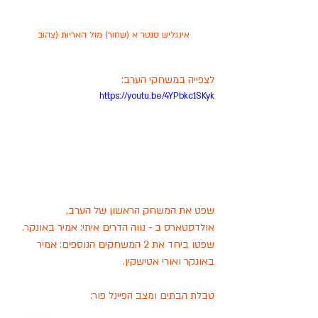
אינגליש סנטר א (שחור) מול האריות (צהוב
לצפייה במשחקי הערב:
https://youtu.be/4YPbkc1SKyk
שפט את המשחק הראשון של הערב, 
אולדסטארס ב - נווה הדרים איתי: אמיר באונקר.
שפטו ביחד את 2 המשחקים הנוספים: אמיר 
באונקר ואורי אטישקין. 
טבלת הבתים ומצב הפיינל פור: