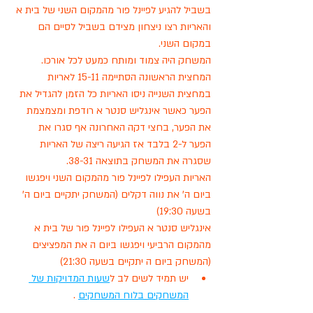
בשביל להגיע לפיינל פור מהמקום השני של בית א 
והאריות רצו ניצחון מצידם בשביל לסיים הם 
במקום השני. 
המשחק היה צמוד ומותח כמעט לכל אורכו.
המחצית הראשונה הסתיימה 15-11 לאריות
במחצית השנייה ניסו האריות כל הזמן להגדיל את 
הפער כאשר אינגליש סנטר א רודפת ומצמצמת 
את הפער, בחצי דקה האחרונה אף סגרו את 
הפער ל-2 בלבד אז הגיעה ריצה של האריות 
שסגרה את המשחק בתוצאה 38-31.
האריות העפילו לפיינל פור מהמקום השני ויפגשו 
ביום ה' את נווה דקלים (המשחק יתקיים ביום ה' 
בשעה 19:30) 
אינגליש סנטר א העפילו לפיינל פור של בית א 
מהמקום הרביעי ויפגשו ביום ה את המפציצים 
(המשחק ביום ה יתקיים בשעה 21:30)
יש תמיד לשים לב ל
שעות המדויקות של 
המשחקים בלוח המשחקים
 .