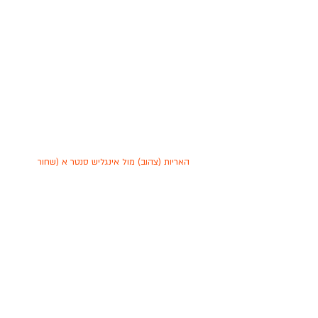
האריות (צהוב) מול אינגליש סנטר א (שחור