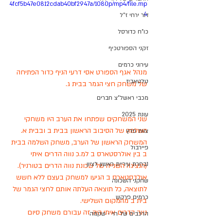
4fcf5b47e0812cdab40bf2947a/1080p/mp4/file.mp
4
דור ירחי ז"ל
כו"ח כדורסל
זקני הספורטכיף
עירוני כרמים
מנהל אגף הספורט אסי דרעי הניף כדור הפתיחה 
טלטאביז
של משחק חצי הגמר בבית ג.
מכבי ראשל"צ חברים
עונת 2025
שני המשחקים שפתחו את הערב היו משחקי 
השלמה של הסיבוב הראשון בבית ב ובבית א.
צוות פרץ
המשחק הראשון של הערב, משחק השלמה בבית 
פיירבול
ב בין אולרסטארס ב למ.כ נווה הדרים איתי 
נבחרת עיריית ראשון לציון
(הנציגה השנייה של שכונת נווה הדרים בטורניר). 
אולדסטארס ב הגיעו למשחק בעצם ללא חשש 
שחקני השכונה
לתוצאה, כל תוצאה העלתה אותם לחצי הגמר של 
כרמים פרקש
בית ב מהמקום השלישי.
נווה הדרים איתי היה זה עבורם משחק סיום 
הרכבים של רוי - שקמה