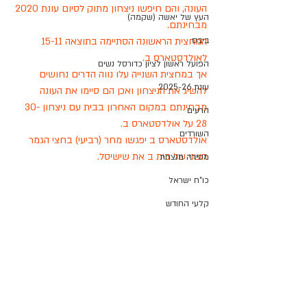
העונה, והם חיפשו ניצחון מתוק לסיום עונת 2020 
העץ של יאשה (שקמה)
מבחינתם. 
המחצית הראשונה הסתיימה בתוצאה 15-11 
ביבס
לאולדסטארס ב.
הפועל ראשון לציון כדורסל נשים
אך במחצית השנייה עלו נווה הדרים נחושים 
עונת 2025-26
להשיג את הניצחון ואכן הם סיימו את העונה 
מבחינתם במקום האחרון בבית עם ניצחון 30-
הרעים
28 על אולדסטארס ב.
השורדים
אולדסטארס ב יפגשו מחר (רביעי) בחצי הגמר 
השני של בית ב את שישיסל. 
מסירה מנצחת
כו"ח ישראל
קלעי החודש