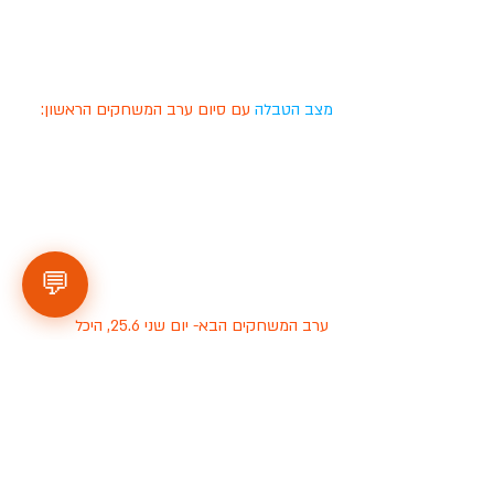
מצב הטבלה
 עם סיום ערב המשחקים הראשון:
💬
 ערב המשחקים הבא- יום שני 25.6, היכל 
הספורט גן נחום. 
ללוח המשחקים המלא לחצו 
כאן.
 ! 
תבואו לעודד ! 
כדי להישאר מעודכנים - ולהתעדכן 