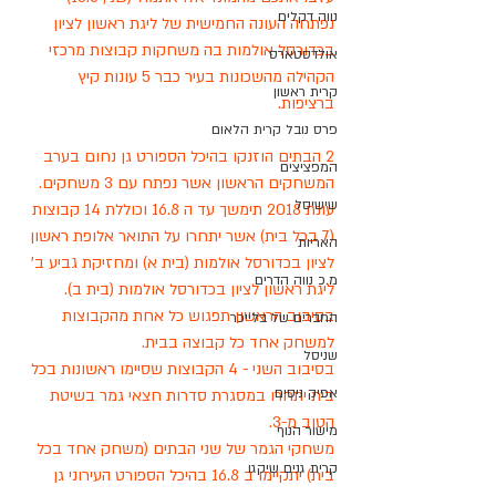
נווה דקלים
נפתחה העונה החמישית של ליגת ראשון לציון 
בכדורסל אולמות בה משחקות קבוצות מרכזי 
אולדסטארס
הקהילה מהשכונות בעיר כבר 5 עונות קיץ 
קרית ראשון
ברציפות.
פרס נובל קרית הלאום
2 הבתים הוזנקו בהיכל הספורט גן נחום בערב 
המפציצים
המשחקים הראשון אשר נפתח עם 3 משחקים. 
שישיסל
עונת 2018 תימשך עד ה 16.8 וכוללת 14 קבוצות 
(7 בכל בית) אשר יתחרו על התואר אלופת ראשון 
האריות
לציון בכדורסל אולמות (בית א) ומחזיקת גביע ב' 
מ.כ נווה הדרים
ליגת ראשון לציון בכדורסל אולמות (בית ב). 
בסיבוב הראשון תפגוש כל אחת מהקבוצות 
החברים של בלייכר
למשחק אחד כל קבוצה בבית.
שניסל
בסיבוב השני - 4 הקבוצות שסיימו ראשונות בכל 
אפיק ניסים
בית יתחרו במסגרת סדרות חצאי גמר בשיטת 
הטוב מ-3.
מישור הנוף
משחקי הגמר של שני הבתים (משחק אחד בכל 
קרית גנים שיקגו
בית) יתקיימו ב 16.8 בהיכל הספורט העירוני גן 