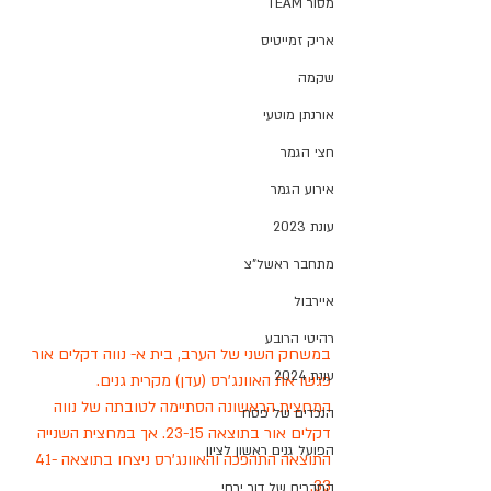
מסור TEAM
אריק זמייטיס
שקמה
אורנתן מוטעי
חצי הגמר
אירוע הגמר
עונת 2023
מתחבר ראשל"צ
איירבול
רהיטי הרובע
במשחק השני של הערב, בית א- נווה דקלים אור 
עונת 2024
פגשו את האוונג'רס (עדן) מקרית גנים. 
המחצית הראשונה הסתיימה לטובתה של נווה 
הנכדים של פסח
דקלים אור בתוצאה 23-15. אך במחצית השנייה 
הפועל גנים ראשון לציון
התוצאה התהפכה והאוונג'רס ניצחו בתוצאה 41-
33.
החברים של דור ירחי