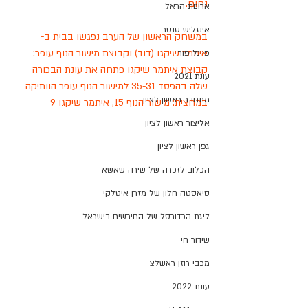
נחום.
ארונות הראל
אינגליש סנטר
במשחק הראשון של הערב נפגשו בבית ב- 
איתמר שיקגו (דוד) וקבוצת מישור הנוף עופר:
פיינל פור
קבוצת איתמר שיקגו פתחה את עונת הבכורה 
עונת 2021
שלה בהפסד 35-31 למישור הנוף עופר הוותיקה
מתחבר ראשון לציון
במחצית: מישור הנוף 15, איתמר שיקגו 9
אליצור ראשון לציון
גפן ראשון לציון
הכלוב לזכרה של שירה שאשא
סיאסטה חלון של מזרן איטלקי
ליגת הכדורסל של החירשים בישראל
שידור חי
מכבי רוזן ראשלצ
עונת 2022