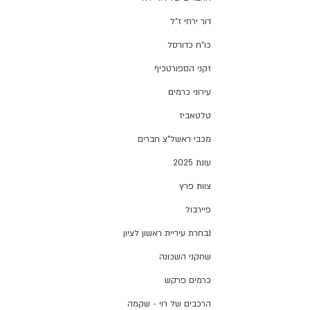
דור ירחי ז"ל
כו"ח כדורסל
זקני הספורטכיף
עירוני כרמים
טלטאביז
מכבי ראשל"צ חברים
עונת 2025
צוות פרץ
פיירבול
נבחרת עיריית ראשון לציון
שחקני השכונה
כרמים פרקש
הרכבים של רוי - שקמה