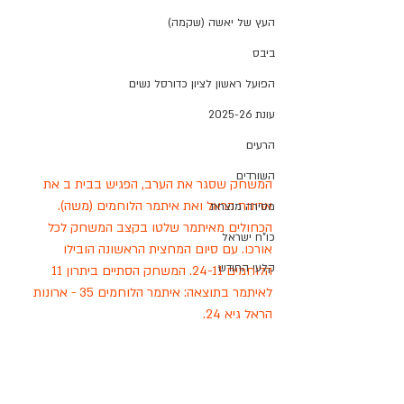
העץ של יאשה (שקמה)
ביבס
הפועל ראשון לציון כדורסל נשים
עונת 2025-26
הרעים
השורדים
המשחק שסגר את הערב, הפגיש בבית ב את 
ארונות הראל ואת איתמר הלוחמים (משה). 
מסירה מנצחת
הכחולים מאיתמר שלטו בקצב המשחק לכל 
כו"ח ישראל
אורכו. עם סיום המחצית הראשונה הובילו 
קלעי החודש
הלוחמים 24-11. המשחק הסתיים ביתרון 11 
לאיתמר בתוצאה: איתמר הלוחמים 35 - ארונות 
הראל גיא 24.