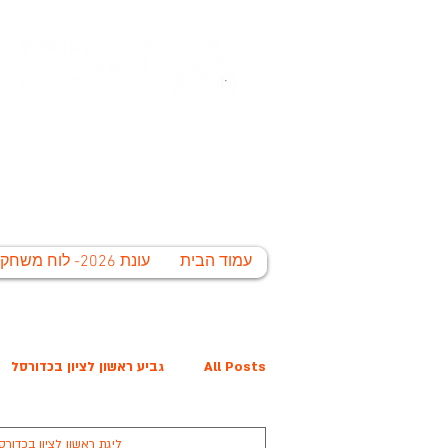
החברה הע
לי
עמוד הבית
עונת 2026- לוח משחקים
All Posts
גביע ראשון לציון בכדורסל
ליגת ראשון לציון בכדורס
פרס נובל קרית הלאום
המפציצים