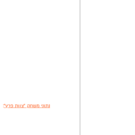
נתוני משחק "צוות פרץ"
: