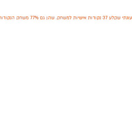
ברנרד קווארקו קבע שיא עונתי שקלע 37 נקודות אישיות למש