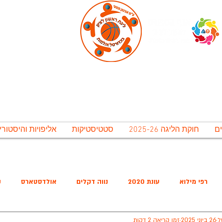
ירונית ראשל"צ לתרבות נופש וספורט בע"מ, אגף 
גת ראשון לציון בכדורסל אולמו
חוקת הליגה 2025-26
סטטיסטיקות
אליפויות והיסטורי
משחקי חצאי הגמר יתקיימו בתאריכים 12-15 ליולי. משחקי הגמר יתקיימו ב 16-20 ליולי, אירוע סיום העונה יתקיים ב 20 ליולי
רפי מילוא
עונת 2020
נווה דקלים
אולדסטארס
ק
ל
26 ביוני 2025
זמן קריאה 2 דקות
שישיסל
האריות
מ.כ נווה הדרים
החברים של בלייכר