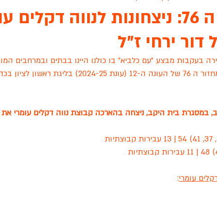
נתוני המח' ה 76: ניצחונות לנווה דקלים 
דור ירחי ז"ל
ת גנים שיקגו
ארונות הראל
אינגליש סנטר
פיינל פור
עו
ירה בעקבות מבצע "עם כלביא" בו כולנו היינו בבתים ובמרחבים המוג
ור ה 76 
של העונה ה-12 (עונת 2024-25) בליגת ראש
 לציון
גפן ראשון לציון
הכלוב לזכרה של שירה שאשא
סיאס
במסגרת בית היקב, ניצחה בהארכה קבוצת נווה דקלים עומרי את ג
שידור חי
מכבי רוזן ראשלצ
עונת 2022
מסור TEAM
קלים עומרי
: