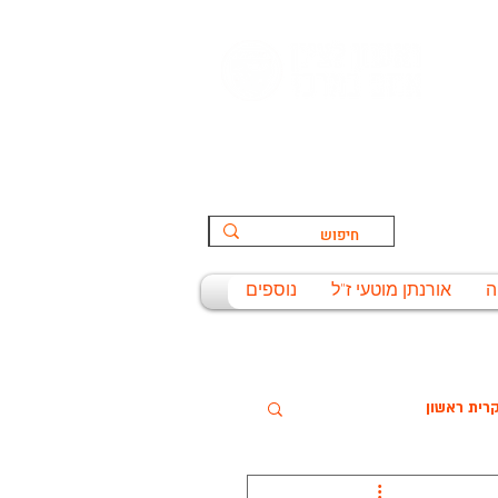
הספורט:
ת
ה
אורנתן מוטעי ז"ל
נוספים
רית ראשון
שניסל