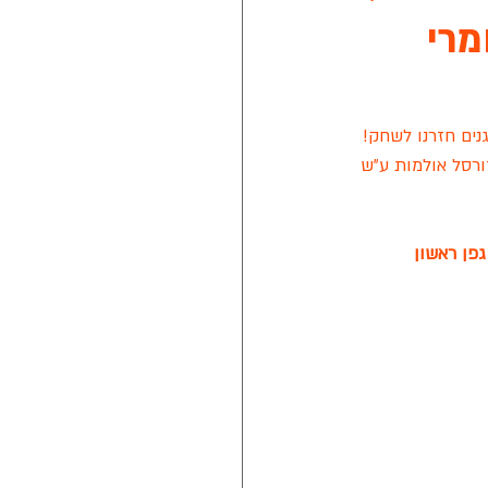
עומרי
נת 2021
נים חזרנו לשחק! 
ון לציון בכדורסל אולמות ע"ש 
טה חלון של מזרן איטלקי
פן ראשון 