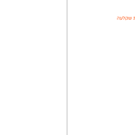
חק. שהן גם 77% משחק הנקודות שקלעה 