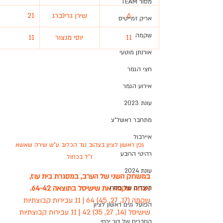
מסור TEAM
6
שירן גרינברג
21
אריק זמייטיס
שקמה
11
יוסי מנצור
11
אורנתן מוטעי
חצי הגמר
אירוע הגמר
עונת 2023
מתחבר ראשל"צ
איירבול
 גפן ראשון לציון בצהוב נגד הכלוב ע"ש שירה שאשא 
רהיטי הרובע
ז"ל בכחול
עונת 2024
במשחק השני של הערב, במסגרת בית עוז, 
ניצחה שקמה את שישיסל בתוצאה 64-42.
הנכדים של פסח
שקמה (17, 27, 45) 64 | 11 עבירות קבוצתיות
הפועל גנים ראשון לציון
שישיסל (14, 27, 35) 42 | 11 עבירות קבוצתיות
החברים של דור ירחי