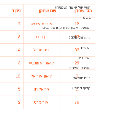
העץ של יאשה (שקמה)
מס' שחקן
שם שחקן
ניקוד
ביבס
19
אורי מואיסיס
2
הפועל ראשון לציון כדורסל נשים
23
בן שדה
6
עונת 2025-26
הרעים
32
יניב מושל
14
השורדים
29
ליאור הרשוביץ
3
מסירה מנצחת
0
ליאון אוריאל
10
כו"ח ישראל
קלעי החודש
1
אריאל חן
5
76
אור קרני
2