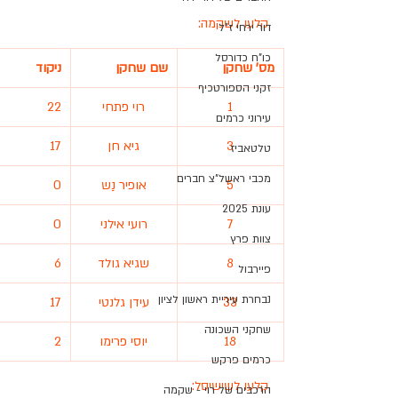
קלעו לשקמה:
דור ירחי ז"ל
כו"ח כדורסל
מס' שחקן
שם שחקן
ניקוד
זקני הספורטכיף
1
רוי פתחי
22
עירוני כרמים
3
גיא חן
17
טלטאביז
מכבי ראשל"צ חברים
5
אופיר נַש
0
עונת 2025
7
רועי אילני
0
צוות פרץ
8
שגיא גולד
6
פיירבול
נבחרת עיריית ראשון לציון
33
עידן גלנטי
17
שחקני השכונה
18
יוסי פרימו
2
כרמים פרקש
קלעו לשישיסל:
הרכבים של רוי - שקמה