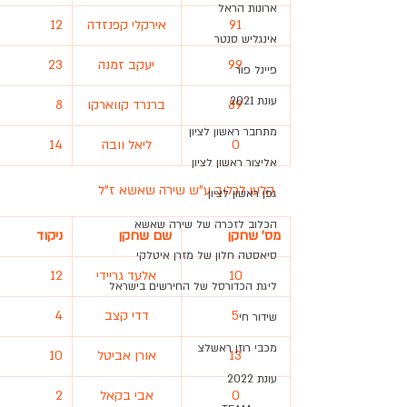
ארונות הראל
91
אירקלי קפנזדה
12
אינגליש סנטר
99
יעקב זמנה
23
פיינל פור
עונת 2021
89
ברנרד קווארקו
8
מתחבר ראשון לציון
0
ליאל וובה
14
אליצור ראשון לציון
קלעו לכלוב ע"ש שירה שאשא ז"ל
גפן ראשון לציון
הכלוב לזכרה של שירה שאשא
מס' שחקן
שם שחקן
ניקוד
סיאסטה חלון של מזרן איטלקי
10
אלעד גריידי
12
ליגת הכדורסל של החירשים בישראל
5
דדי קצב
4
שידור חי
מכבי רוזן ראשלצ
13
אורן אביטל
10
עונת 2022
0
אבי בקאל
2