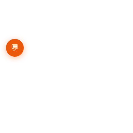
💬
רוצים לראות עוד תמונות מהמחזור ה-37 
ומחזורים קודמים? היכנסו לאינסטגרם של הליגה 
- 
לחצו כאן
.
ללוח המשחקים - 
לחצו כאן
.
עונת 2024
גפן ראשון לציון