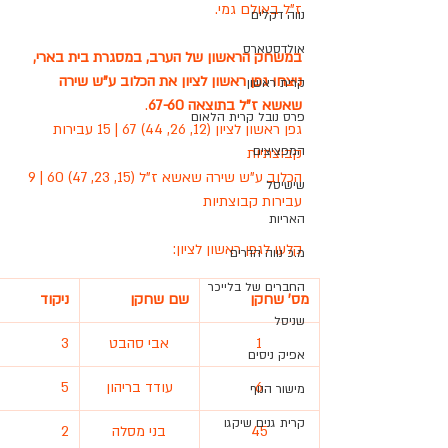
ז"ל באולם גמי.
נווה דקלים
אולדסטארס
במשחק הראשון של הערב, במסגרת בית בארי, 
ניצחו גפן ראשון לציון את הכלוב ע"ש שירה 
קרית ראשון
שאשא ז"ל בתוצאה 67-60
.
פרס נובל קרית הלאום
גפן ראשון לציון (12, 26, 44) 67 | 15 עבירות 
המפציצים
קבוצתיות
הכלוב ע"ש שירה שאשא ז"ל (15, 23, 47) 60 | 9 
שישיסל
עבירות קבוצתיות
האריות
קלעו לגפן ראשון לציון:
מ.כ נווה הדרים
החברים של בלייכר
מס' שחקן
שם שחקן
ניקוד
שניסל
1
אבי סהבט
3
אפיק ניסים
6
עודד בריהון
5
מישור הנוף
קרית גנים שיקגו
45
בני מסלה
2