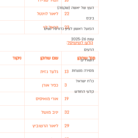
18
תמיר שניידר
העץ של יאשה (שקמה)
22
ליאור לוינטל
ביבס
23
הראל לוי
הפועל ראשון לציון כדורסל נשים
עונת 2025-26
קלעו לשישיסל
:
הרעים
מס' שחקן
שם שחקן
ניקוד
השורדים
מסירה מנצחת
13
גלעד גזית
כו"ח ישראל
3
כפיר אורן
קלעי החודש
19
אורי מואיסיס
32
יניב מושל
29
ליאור הרשוביץ