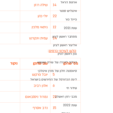
ארונות הראל
14
שילה רוזן
אינגליש סנטר
22
יולי כהן
פיינל פור
12
גיתאי מלכין
עונת 2021
מתחבר ראשון לציון
24
עמית וינקרנץ
אליצור ראשון לציון
קלעו לעירוני כרמים
:
גפן ראשון לציון
הכלוב לזכרה של שירה שאשא
מס' שחקן
שם שחקן
ניקוד
סיאסטה חלון של מזרן איטלקי
5
יובל פרקש
ליגת הכדורסל של החירשים בישראל
6
אלון רביב
שידור חי
22
נמרוד ניסנבאום
מכבי רוזן ראשלצ
עונת 2022
15
נדב אסרף