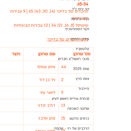
.
65-34
דור ירחי ז"ל
החברים של בלייכר (14, 30, 43) 65 | 9 עבירות 
קבוצתיות
כו"ח כדורסל
שישיסל (8, 16, 21) 34 | 12 עבירות קבוצתיות
זקני הספורטכיף
קלעו לחברים של בלייכר
:
עירוני כרמים
טלטאביז
מס' שחקן
שם שחקן
ניקוד
מכבי ראשל"צ חברים
44
איתן עומסי
עונת 2025
צוות פרץ
2
ניר בן דוד
פיירבול
9
ליאור עיני
נבחרת עיריית ראשון לציון
13
דולב זנדני
שחקני השכונה
15
מתן אלבז
כרמים פרקש
הרכבים של רוי - שקמה