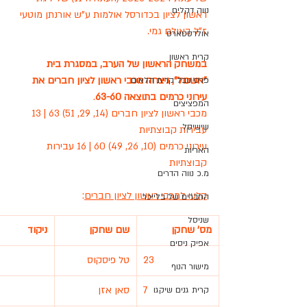
נווה דקלים
ראשון לציון בכדורסל אולמות ע"ש אורנתן מוטעי 
ז"ל באולם גמי.
אולדסטארס
קרית ראשון
במשחק הראשון של הערב, במסגרת בית 
"אשכול", ניצחה מכבי ראשון לציון חברים את 
פרס נובל קרית הלאום
עירוני כרמים בתוצאה 63-60
.
המפציצים
מכבי ראשון לציון חברים (14, 29, 51) 63 | 13 
שישיסל
עבירות קבוצתיות
עירוני כרמים (10, 26, 49) 60 | 16 עבירות 
האריות
קבוצתיות
מ.כ נווה הדרים
קלעו למכבי ראשון לציון חברים
:
החברים של בלייכר
שניסל
מס' שחקן
שם שחקן
ניקוד
אפיק ניסים
23
טל פיסקוס
מישור הנוף
7
סאן אזן
קרית גנים שיקגו