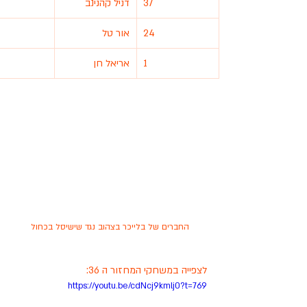
37
דניל קהנינב
24
אור טל
1
אריאל חן
החברים של בלייכר בצהוב נגד שישיסל בכחול
לצפייה במשחקי המחזור ה 36:
https://youtu.be/cdNcj9kmlj0?t=769