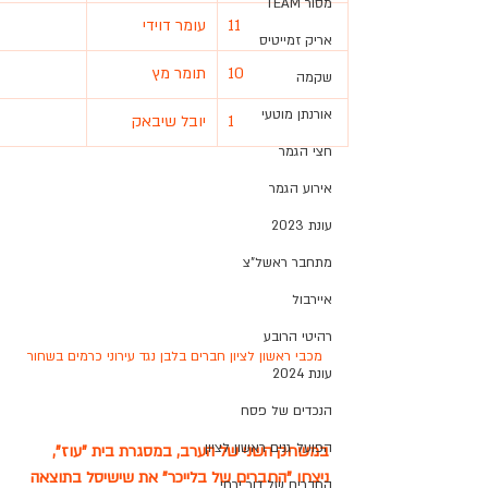
מסור TEAM
11
עומר דוידי
אריק זמייטיס
10
תומר מץ
שקמה
אורנתן מוטעי
1
יובל שיבאק
חצי הגמר
אירוע הגמר
עונת 2023
מתחבר ראשל"צ
איירבול
רהיטי הרובע
מכבי ראשון לציון חברים בלבן נגד עירוני כרמים בשחור
עונת 2024
הנכדים של פסח
הפועל גנים ראשון לציון
במשחק השני של הערב, במסגרת בית "עוז", 
ניצחו "החברים של בלייכר" את שישיסל בתוצאה 
החברים של דור ירחי