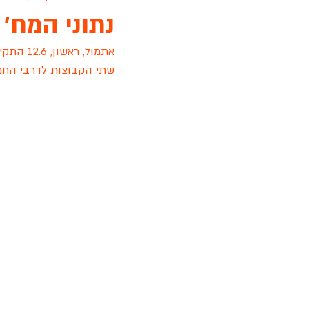
נתוני המח' ה 27: סיאסטה - נווה דקלי
אפיק ניסים
מישור הנוף
קרי
שתי הקבוצות לדרבי החם
מתחבר ראשון לציון
אליצור ראשון
ליגת הכדורסל של החירשים בישראל