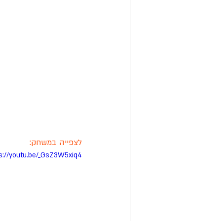
לצפייה במשחק:
s://youtu.be/_GsZ3W5xiq4