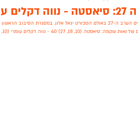
ם עומרי
אתמול, ראשון, 12.6 התקיים הערב ה-27 באולם הספורט יגאל אלון. במסגרת הסיבוב 
ת גנים שיקגו
ארונות הראל
אינגליש סנטר
פיינל פור
עו
 של נאות שקמה: 
סיאסטה (10, 18, 27) 40 - נווה דקלים עומרי (10, 22, 39) 
 לציון
גפן ראשון לציון
הכלוב לזכרה של שירה שאשא
סיאס
שידור חי
מכבי רוזן ראשלצ
עונת 2022
מסור TEAM