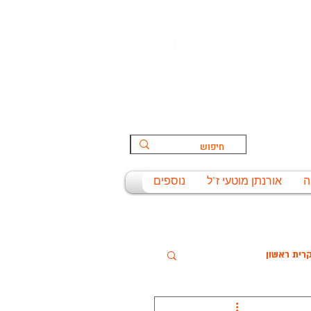
הספורט:
ת
ה
אורנתן מוטעי ז"ל
נוספים
רית ראשון
שניסל