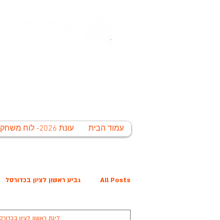
החברה הע
לי
עמוד הבית
עונת 2026- לוח משחקים
All Posts
גביע ראשון לציון בכדורסל
ליגת ראשון לציון בכדורס
פרס נובל קרית הלאום
המפציצים