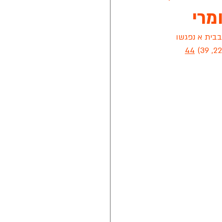
הראשון בבית א נפגשו 
נת 2021
44
טה חלון של מזרן איטלקי