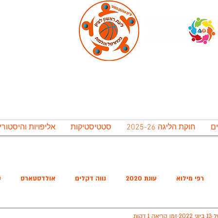
ירונית ראשל"צ לתרבות נופש וספורט בע"מ, אגף 
גת ראשון לציון בכדורסל אולמו
חוקת הליגה 2025-26
סטטיסטיקות
אליפויות והיסטורי
משחקי חצאי הגמר יתקיימו בתאריכים 12-15 ליולי. משחקי הגמר יתקיימו ב 16-20 ליולי, אירוע סיום העונה יתקיים ב 20 ליולי
רפי מילוא
עונת 2020
נווה דקלים
אולדסטארס
ק
ל
13 ביוני 2022
זמן קריאה 1 דקות
שישיסל
האריות
מ.כ נווה הדרים
החברים של בלייכר