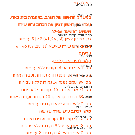
באולם גמי.
נווה דקלים
אולדסטארס
במשחק הראשון של הערב, במסגרת בית בארי, 
ניצחו גפן ראשון לציון את הכלוב ע"ש שירה 
קרית ראשון
שאשא בתוצאה 62-46
.
פרס נובל קרית הלאום
גפן ראשון לציון (18, 26, 41) 62 | 5 עבירות
המפציצים
הכלוב ע"ש שירה שאשא (11, 23, 37) 46 | 6 
עבירות
שישיסל
קלעו לגפן ראשון לציון
:
האריות
מס' 1 אבי סבהט 6 נקודות ללא עבירות
מס' 91 אירקלי קפנזדה 6 נקודות ועבירה אחת
מ.כ נווה הדרים
מס' 99 יעקב זמנה 14 נקודות ללא עבירות
החברים של בלייכר
מס' 21 אבי ארונוב 16 נקודות ו-3 עבירות
מס' 89 ברנרד קווארקו 20 נקודות ועבירה אחת
שניסל
מס' 0 ליאל וובה ללא נקודות ועבירות
אפיק ניסים
קלעו לכלוב ע"ש שירה שאשא
:
מישור הנוף
מס' 5 דדי קצב 10 נקודות ועבירה אחת
מס' 13 אורן אביטל 9 נקודות ללא עבירות
קרית גנים שיקגו
מס' 0 אבי בקאל 4 נקודות ו-2 עבירות