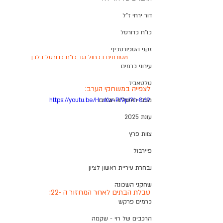
דור ירחי ז"ל
כו"ח כדורסל
זקני הספורטכיף
מסורתים בכחול נגד כו"ח כדורסל בלבן
עירוני כרמים
טלטאביז
לצפייה במשחקי הערב:
מכבי ראשל"צ חברים
https://youtu.be/HruKw-PI9pI?t=869
עונת 2025
צוות פרץ
פיירבול
נבחרת עיריית ראשון לציון
שחקני השכונה
טבלת הבתים לאחר המחזור ה -22:
כרמים פרקש
הרכבים של רוי - שקמה