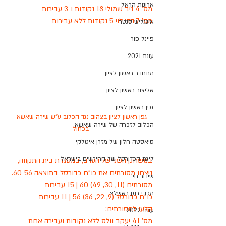
ארונות הראל
מס' 4 ניב שמולי 18 נקודות ו-3 עבירות
מס' 7 הדי לוי 5 נקודות ללא עבירות
אינגליש סנטר
פיינל פור
עונת 2021
מתחבר ראשון לציון
אליצור ראשון לציון
גפן ראשון לציון
גפן ראשון לציון בצהוב נגד הכלוב ע"ש שירה שאשא 
הכלוב לזכרה של שירה שאשא
בכחול
סיאסטה חלון של מזרן איטלקי
ליגת הכדורסל של החירשים בישראל
במשחק השני של הערב, במסגרת בית התקווה, 
ניצחו מסורתים את כו"ח כדורסל בתוצאה 60-56.
שידור חי
מסורתים (11, 30, 49) 60 | 15 עבירות
מכבי רוזן ראשלצ
כו"ח כדורסל (9, 22, 36) 56 | 11 עבירות
קלעו למסורתים
:
עונת 2022
מס' 41 יעקב וולס ללא נקודות ועבירה אחת