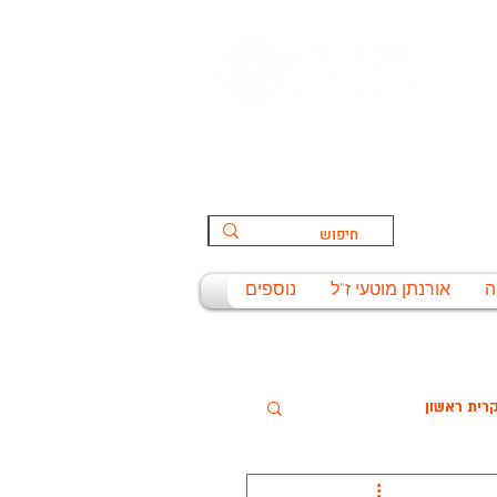
הספורט:
ת
ה
אורנתן מוטעי ז"ל
נוספים
רית ראשון
שניסל