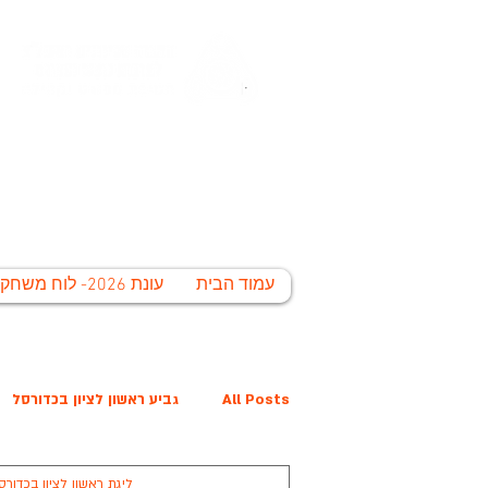
החברה הע
לי
עמוד הבית
עונת 2026- לוח משחקים
All Posts
גביע ראשון לציון בכדורסל
ליגת ראשון לציון בכדורס
פרס נובל קרית הלאום
המפציצים