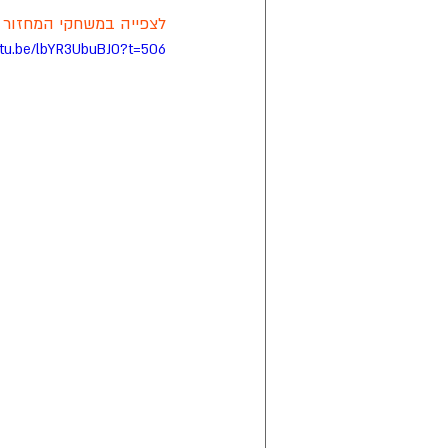
לצפייה במשחקי המחזור ה-0
utu.be/lbYR3UbuBJ0?t=506