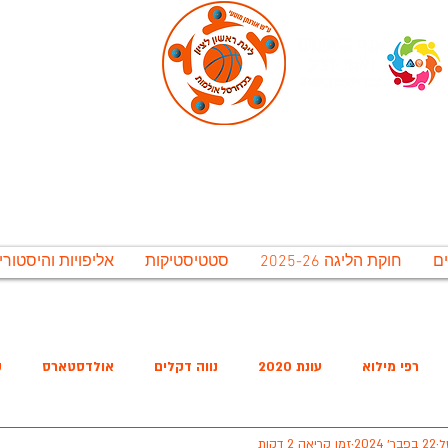
ירונית ראשל"צ לתרבות נופש וספורט בע"מ, אגף 
גת ראשון לציון בכדורסל אולמו
חוקת הליגה 2025-26
סטטיסטיקות
אליפויות והיסטורי
משחקי חצאי הגמר יתקיימו בתאריכים 12-15 ליולי. משחקי הגמר יתקיימו ב 16-20 ליולי, אירוע סיום העונה יתקיים ב 20 ליולי
רפי מילוא
עונת 2020
נווה דקלים
אולדסטארס
ק
ל
22 בפבר׳ 2024
זמן קריאה 2 דקות
שישיסל
האריות
מ.כ נווה הדרים
החברים של בלייכר