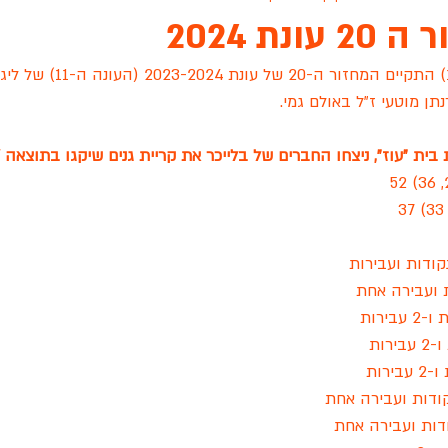
ונת 2024
התקיים המחזור ה-20 של עונת
ת גנים שיקגו
ארונות הראל
אינגליש סנטר
פיינל פור
עו
תן מוטעי ז"ל באולם גמי.
 "עוז", ניצחו החברים של בלייכר את קריית גנים שיקגו בתוצאה 52-37.
 לציון
גפן ראשון לציון
הכלוב לזכרה של שירה שאשא
סיאס
שידור חי
מכבי רוזן ראשלצ
עונת 2022
מסור TEAM