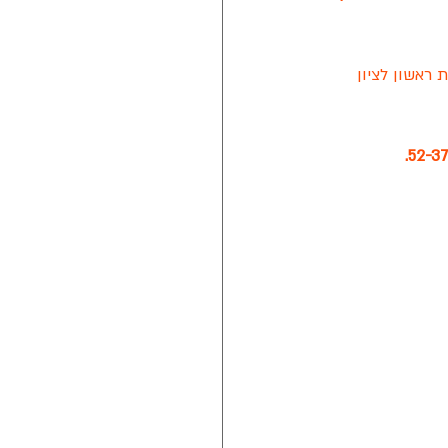
 2023-2024 (העונה ה-11) של ליגת ראשון לציון 
נת 2021
טה חלון של מזרן איטלקי