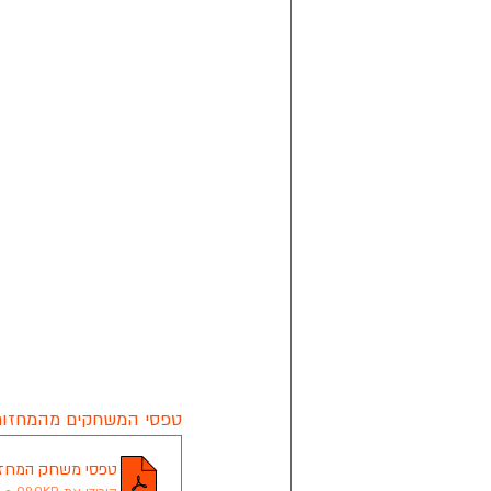
טפסי המשחקים מהמחזור ה-
טפסי משחק המחזור ה-11 22-1-24 ליגת ראשון לציון ב