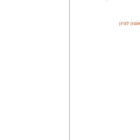
 2023-2024 (העונה ה-11) של ליגת ראשון לציון 
נת 2021
טה חלון של מזרן איטלקי