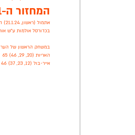
המחזור ה-11 עונת 2024
אפיק ניסים
מישור הנוף
קרי
בכדורסל אולמות ע"ש אורנ
במשחק הראשון של הערב, במ
מתחבר ראשון לציון
אליצור ראשון
האריות (20, 29, 46) 65
אייר-בול (12, 23, 37) 46
ליגת הכדורסל של החירשים בישראל