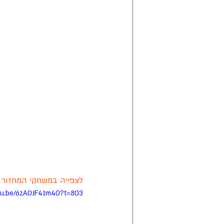
לצפייה במשחקי המחזור ה-1
utu.be/6zA0JF41m40?t=803