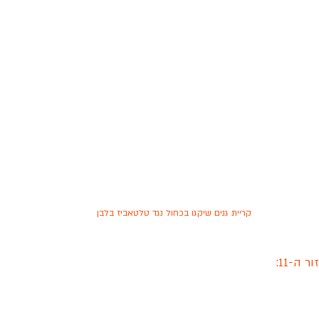
קריית גנים שיקגו בכחול נגד טלטאביז בלבן
ה-11: