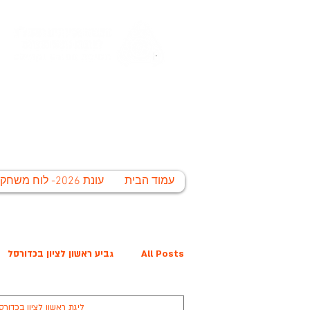
החברה הע
לי
עמוד הבית
עונת 2026- לוח משחקים
All Posts
גביע ראשון לציון בכדורסל
ליגת ראשון לציון בכדורס
פרס נובל קרית הלאום
המפציצים