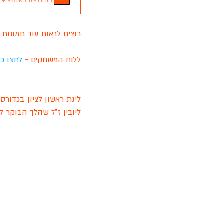
הורידו את PDF • 980KB
רוצים לראות עוד תמונות מהמחזור ה-11 ומחזורים קודמים? ה
ללוח המשחקים - 
לחצו כא
ליגת ראשון לציון בכדור
ליובין ז"ל שהלך הבוקר 