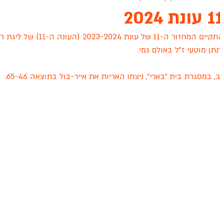
אתמול (ראשון, 21.1.24) התקיים המחזור ה-11 של עונת
ת גנים שיקגו
ארונות הראל
אינגליש סנטר
פיינל פור
עו
תן מוטעי ז"ל באולם גמי.
סגרת בית "בארי", ניצחו האריות את אייר-בול בתוצאה 65-46.
 לציון
גפן ראשון לציון
הכלוב לזכרה של שירה שאשא
סיאס
שידור חי
מכבי רוזן ראשלצ
עונת 2022
מסור TEAM