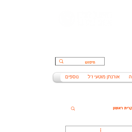
הספורט:
ת
ה
אורנתן מוטעי ז"ל
נוספים
רית ראשון
שניסל