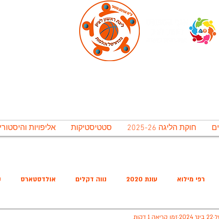
ירונית ראשל"צ לתרבות נופש וספורט בע"מ, אגף 
גת ראשון לציון בכדורסל אולמו
חוקת הליגה 2025-26
סטטיסטיקות
אליפויות והיסטורי
משחקי חצאי הגמר יתקיימו בתאריכים 12-15 ליולי. משחקי הגמר יתקיימו ב 16-20 ליולי, אירוע סיום העונה יתקיים ב 20 ליולי
רפי מילוא
עונת 2020
נווה דקלים
אולדסטארס
ק
ל
22 בינו׳ 2024
זמן קריאה 1 דקות
שישיסל
האריות
מ.כ נווה הדרים
החברים של בלייכר