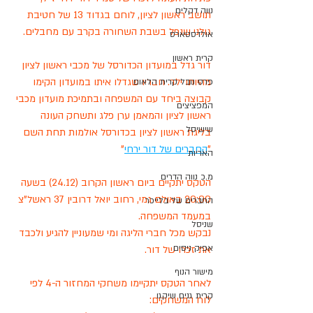
נווה דקלים
תושב ראשון לציון, לוחם בגדוד 13 של חטיבת 
גולני שנפל בשבת השחורה בקרב עם מחבלים.
אולדסטארס
קרית ראשון
דור גדל במועדון הכדורסל של מכבי ראשון לציון 
מהיותו ילד. חבריו שגדלו איתו במועדון הקימו 
פרס נובל קרית הלאום
קבוצה ביחד עם המשפחה ובתמיכת מועדון מכבי 
המפציצים
ראשון לציון והמאמן ערן פלג ותשחק העונה 
שישיסל
בליגת ראשון לציון בכדורסל אולמות תחת השם 
"
החברים של דור ירחי
"
האריות
מ.כ נווה הדרים
הטקס יתקיים ביום ראשון הקרוב (24.12) בשעה 
20:00 באולם גמי, רחוב יואל דרובין 37 ראשל"צ 
החברים של בלייכר
במעמד המשפחה.
שניסל
נבקש מכל חברי הליגה ומי שמעוניין להגיע ולכבד 
אפיק ניסים
את זכרו של דור.
מישור הנוף
לאחר הטקס יתקיימו משחקי המחזור ה-4 לפי 
קרית גנים שיקגו
לוח המשחקים: