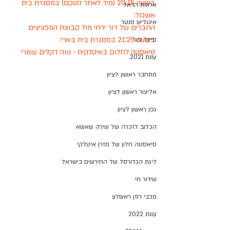
בשעה 20:15 (מיד לאחר הטקס) במסגרת בית 
ארונות הראל
אשכול:
אינגליש סנטר
החברים של דור ירחי מול קבוצת המפציצים
בשעה 21:25 במסגרת בית בארי:
פיינל פור
סיאסטה לחלום באיטלקית - נווה דקלים עומרי
עונת 2021
מתחבר ראשון לציון
אליצור ראשון לציון
גפן ראשון לציון
הכלוב לזכרה של שירה שאשא
סיאסטה חלון של מזרן איטלקי
ליגת הכדורסל של החירשים בישראל
שידור חי
מכבי רוזן ראשלצ
עונת 2022