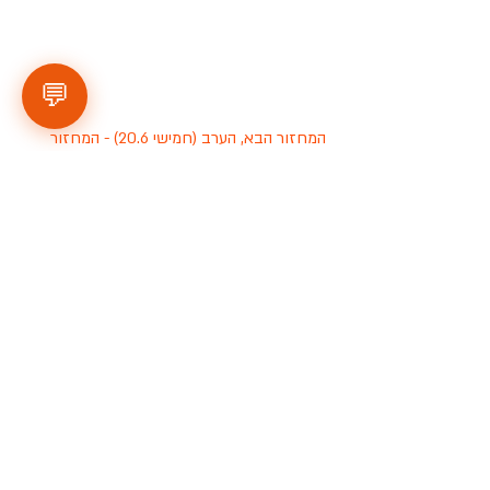
💬
 המחזור הבא, הערב (חמישי 20.6) - המחזור 
העשירי. באולם גמי - ל
צפייה בלוח המשחקים 
לחץ כאן
 . 
פינת הפרסומים
:
מפרגנים לשחקנים מהליגה, מוצרי טיפוח לזקן : 