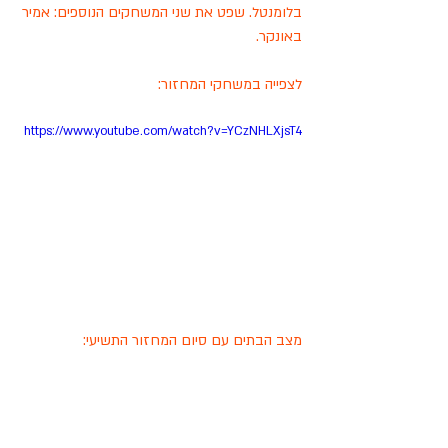
בלומנטל. שפט את שני המשחקים הנוספים: אמיר 
באונקר. 
לצפייה במשחקי המחזור:
https://www.youtube.com/watch?v=YCzNHLXjsT4
מצב הבתים עם סיום המחזור התשיעי: