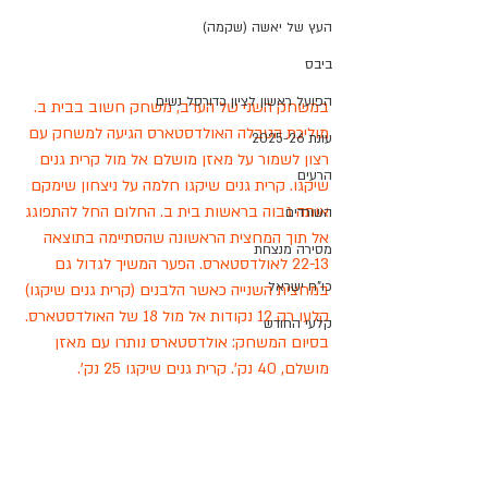
העץ של יאשה (שקמה)
ביבס
הפועל ראשון לציון כדורסל נשים
במשחק השני של הערב, משחק חשוב בבית ב. 
מוליכת הטבלה האולדסטארס הגיעה למשחק עם 
עונת 2025-26
רצון לשמור על מאזן מושלם אל מול קרית גנים 
הרעים
שיקגו. קרית גנים שיקגו חלמה על ניצחון שימקם 
אותה גבוה בראשות בית ב. החלום החל להתפוגג 
השורדים
אל תוך המחצית הראשונה שהסתיימה בתוצאה 
מסירה מנצחת
22-13 לאולדסטארס. הפער המשיך לגדול גם 
כו"ח ישראל
במחצית השנייה כאשר הלבנים (קרית גנים שיקגו) 
קלעו רק 12 נקודות אל מול 18 של האולדסטארס.
קלעי החודש
בסיום המשחק: אולדסטארס נותרו עם מאזן 
מושלם, 40 נק'. קרית גנים שיקגו 25 נק'.