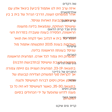
נווה דקלים
איזה ערב היה לנו אתמול (רביעי) ביגאל אלון עם 
אולדסטארס
אחד ממשחקי העונה, הדרבי הגדול של בית ב בין 
שישיסל לקבוצת האחות שניסל. 
קרית ראשון
שישיסל הוותיקה, שנמצאת בליגה מהעונה 
פרס נובל קרית הלאום
הראשונה, הפסידה בעונה שעברה בסדרות חצי 
המפציצים
הגמר של בית א לכלוב ואף לקחה את תואר 
האליפות בעונת 2015 התקשתה אתמול מול 
שישיסל
שניסל בעונתה הראשונה בליגה.
האריות
המשחק היה צמוד לכל אורכו. המחצית הראשונה 
הסתיימה לטובת שישיסל (בתלבושת הלבנה) 
מ.כ נווה הדרים
בתוצאה 23-19. המחצית השנייה גם הייתה צמודה 
החברים של בלייכר
אך לקראת סוף המשחק הצליחה קבוצתו של 
המאמן אפיק ניסים לברוח לשישיסל ולנצח 
שניסל
בתוצאה 35-30, כאשר לשישיסל לא היה כל כך 
אפיק ניסים
מענה ללחץ שהופעל על ידי הכחולים בסיום 
מישור הנוף
המשחק. 
קרית גנים שיקגו