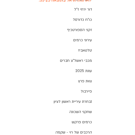
לארונות הראל בתוצאה 31-25.
דור ירחי ז"ל
כו"ח כדורסל
זקני הספורטכיף
עירוני כרמים
טלטאביז
מכבי ראשל"צ חברים
עונת 2025
צוות פרץ
פיירבול
נבחרת עיריית ראשון לציון
שחקני השכונה
כרמים פרקש
הרכבים של רוי - שקמה