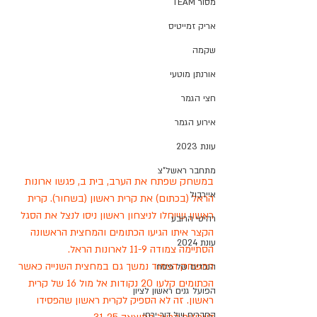
מסור TEAM
אריק זמייטיס
שקמה
אורנתן מוטעי
חצי הגמר
אירוע הגמר
עונת 2023
מתחבר ראשל"צ
במשחק שפתח את הערב, בית ב, פגשו ארונות 
איירבול
הראל (בכתום) את קרית ראשון (בשחור). קרית 
ראשון שייחלו לניצחון ראשון ניסו לנצל את הסגל 
רהיטי הרובע
הקצר איתו הגיעו הכתומים והמחצית הראשונה 
עונת 2024
הסתיימה צמודה 11-9 לארונות הראל. 
המשחק הצמוד נמשך גם במחצית השנייה כאשר 
הנכדים של פסח
הכתומים קלעו 20 נקודות אל מול 16 של קרית 
הפועל גנים ראשון לציון
ראשון. זה לא הספיק לקרית ראשון שהפסידו 
החברים של דור ירחי