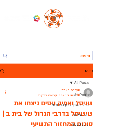
החברה העירונית ראשל"צ לתרבות נופש וספורט בע"מ, אגף הספורט:
ליגת ראשון לציון בכדורסל אולמות
פוסט
All Posts
מערכת האתר
All Posts
20 ביוני 2019
זמן קריאה 2 דקות
שניסל ואפיק ניסים ניצחו את
גביע ראשון לציון בכדורסל
שישיסל בדרבי הגדול של בית ב |
רפי מילוא
סיכום המחזור התשיעי
עונת 2020