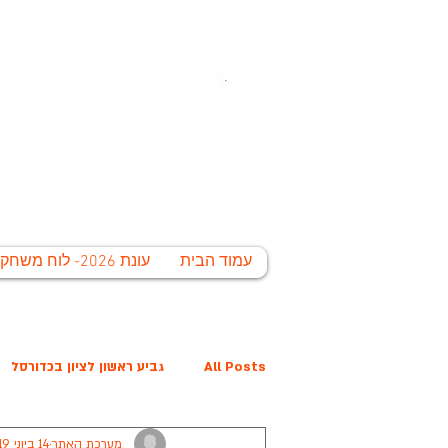
החברה הע
לי
עמוד הבית
עונת 2026- לוח משחקים
All Posts
גביע ראשון לציון בכדורסל
מערכת האתר
14 ביוני 2019
פרס נובל קרית הלאום
המפציצים