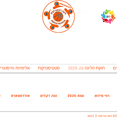
ירונית ראשל"צ לתרבות נופש וספורט בע"מ, אגף 
גת ראשון לציון בכדורסל אולמו
חוקת הליגה 2025-26
סטטיסטיקות
אליפויות והיסטורי
משחקי חצאי הגמר יתקיימו בתאריכים 12-15 ליולי. משחקי הגמר יתקיימו ב 16-20 ליולי, אירוע סיום העונה יתקיים ב 20 ליולי
רפי מילוא
עונת 2020
נווה דקלים
אולדסטארס
ק
זמן קריאה 2 דקות
שישיסל
האריות
מ.כ נווה הדרים
החברים של בלייכר