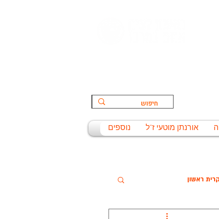
הספורט:
ת
ה
אורנתן מוטעי ז"ל
נוספים
רית ראשון
שניסל