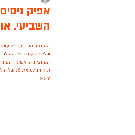
אפיק ניסים
השביעי. או
אפיק ניסים
מישור הנוף
קרי
מתחבר ראשון לציון
אליצור ראשון
שלישי העונה של האולדסט
ליגת הכדורסל של החירשים בישראל
2019.