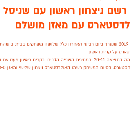
 רשם ניצחון ראשון עם שניסל 
לדסטארס עם מאזן מושלם
ת גנים שיקגו
ארונות הראל
אינגליש סנטר
פיינל פור
עו
המחזור השביעי של עונת 2019 שנערך ביום רביעי האחרון כלל שלושה משחקים בבית ב ש
 לציון
גפן ראשון לציון
הכלוב לזכרה של שירה שאשא
סיאס
ארס על קרית ראשון.
שידור חי
מכבי רוזן ראשלצ
עונת 2022
מסור TEAM