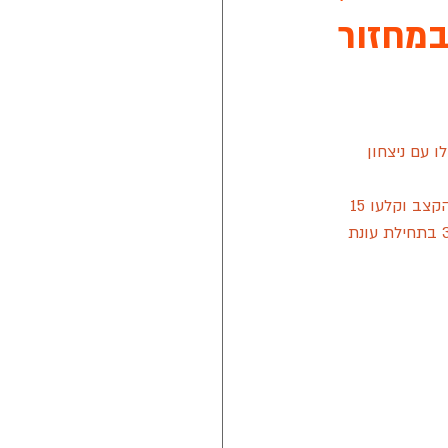
במחזור
נת 2021
החלו עם ניצחון 
טה חלון של מזרן איטלקי
המחצית הראשונה הסתיימה בתוצאה 20-11. במחצית השנייה הגבירו בקרית ראשון מעט את הקצב וקלעו 15 
נקודות לעומת 18 של אולדסטארס. בסיום המשחק רשמו האולדסטארס ניצחון שלישי ומאזן 3-0 בתחילת עונת 