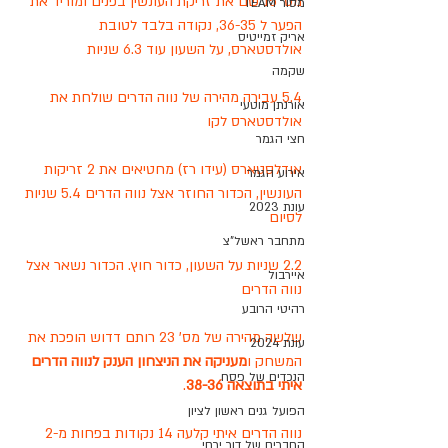
מס' 15 שם את זריקת העונשין בפנים ומוריד את 
מסור TEAM
הפער ל 36-35, נקודה בלבד לטובת 
אריק זמייטיס
אולדסטארס, על השעון עוד 6.3 שניות
שקמה
5.4 עבירה מהירה של נווה הדרים שולחת את 
אורנתן מוטעי
אולדסטארס לקו
חצי הגמר
אודלסטארס (עידו רז) מחטיאים את 2 זריקות 
אירוע הגמר
העונשין, הכדור החוזר אצל נווה הדרים 5.4 שניות 
עונת 2023
לסיום
מתחבר ראשל"צ
2.2 שניות על השעון, כדור חוץ. הכדור נשאר אצל 
איירבול
נווה הדרים
רהיטי הרובע
שלשה מהירה של מס' 23 רותם דדוש הופכת את 
עונת 2024
המשחק ו
מעניקה את הניצחון הענק לנווה הדרים 
הנכדים של פסח
איתי בתוצאה 38-36
.
הפועל גנים ראשון לציון
נווה הדרים איתי קלעה 14 נקודות בפחות מ-2 
החברים של דור ירחי