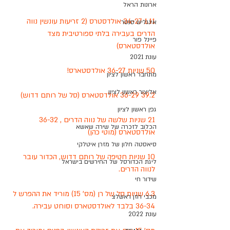
ארונות הראל
1.11 34-27 אולדסטרס (2 זריעות עונשין נווה 
אינגליש סנטר
הדרים בעבירה בלתי ספורטיבית מצד 
פיינל פור
אולדסטארס)
עונת 2021
50 שניות 36-27 אולדסטארס! 
מתחבר ראשון לציון
אליצור ראשון לציון
39.2 36-29 אולדסטארס (סל של רותם דדוש)
גפן ראשון לציון
21 שניות שלשה של נווה הדרים , 36-32 
הכלוב לזכרה של שירה שאשא
אולדסטארס (מוטי כהן)
סיאסטה חלון של מזרן איטלקי
10 שניות חטיפה של רותם דדוש, הכדור עובר 
ליגת הכדורסל של החירשים בישראל
לנווה הדרים. 
שידור חי
6.3 שניות סל של רן (מס' 15) מוריד את ההפרש ל 
מכבי רוזן ראשלצ
36-34 בלבד לאולדסטארס וסוחט עבירה.
עונת 2022