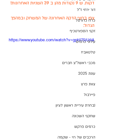
דקות. ש 9 נקודות מהן ב 39 השניות האחרונות!
דור ירחי ז"ל
צפו בחצי הדקה האחרונה של המשחק ובמהפך 
כו"ח כדורסל
הגדול:
זקני הספורטכיף
https://www.youtube.com/watch?v=gpHJ7SiU6iA
עירוני כרמים
טלטאביז
מכבי ראשל"צ חברים
עונת 2025
צוות פרץ
פיירבול
נבחרת עיריית ראשון לציון
שחקני השכונה
כרמים פרקש
הרכבים של רוי - שקמה