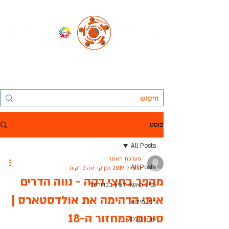
החברה העירונית ראשל"צ לתרבות נופש וספורט בע"מ, אגף הספורט:
ליגת ראשון לציון בכדורסל אולמות
פוסט
All Posts
מערכת האתר
All Posts
11 ביולי 2019
זמן קריאה 3 דקות
מהפך בחצי דקה - נווה הדרים
גביע ראשון לציון בכדורסל
איתי הדהימה את אולדסטארס |
רפי מילוא
סיכום המחזור ה-18
עונת 2020