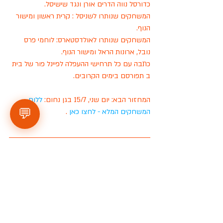
כדורסל נווה הדרים אורן ונגד שישיסל.
המשחקים שנותרו לשניסל : קרית ראשון ומישור 
הנוף.
המשחקים שנותרו לאולדסטארס: לוחמי פרס 
נובל, ארונות הראל ומישור הנוף. 
כתבה עם כל תרחישי ההעפלה לפיינל פור של בית 
ב תפורסם בימים הקרובים. 
המחזור הבא: יום שני, 15/7 בגן נחום: 
ללוח 
💬
המשחקים המלא - לחצו כאן 
. 
פינת הפרסומים והעדכונים
 :
(1) אירוע הגמר של עונת 2019 יתקיים ביום 
חמישי 1 באוגוסט בגן נחום ויכלול את: משחק 
הגמר של בית ב, משחק האליפות של בית א ואת 
טקס סיום העונה בהשתתפות כל שחקני הליגה 