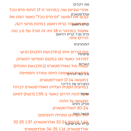
נווה דקלים
אחרי שביום שני, במחזור ה-17 לוחמי פרס נובל 
אולדסטארס
קבעו את המושג "נס פרס נובל" כאשר הפכו את 
המשחק מול קרית ראשון בפחות מחצי דקה, 
קרית ראשון
אתמול במחזור ה-18 היה זה תורה של מ.כ נווה 
פרס נובל קרית הלאום
הדרים איתי. 
המפציצים
נווה הדרים איתי (בתלבושת הלבנה) הגיעו 
שישיסל
למחזור כאשר הם במקום השלישי למשחק 
האריות
קשוח מול האולדסטארס (בתלבושת התכלת). 
המחצית הראשונה הייתה צמודה והסתיימה 
מ.כ נווה הדרים
בתוצאה 17-14 לאודלסטארס.
החברים של בלייכר
במחצית השנייה הצליחו האולדסטארס לברוח 
מעט לנווה הדרים כאשר ב-1.55 (דקות) לסיום 
שניסל
התוצאה על הלוח:
אפיק ניסים
30-24 לאולדסטארס.
מישור הנוף
ואז העניינים התחילו להתחמם:
1.44 (דקות) 32-24 אולדסטארס, 1.37 32-25 
קרית גנים שיקגו
אולדסטארס, 1.16 34-25 אולדסטארס