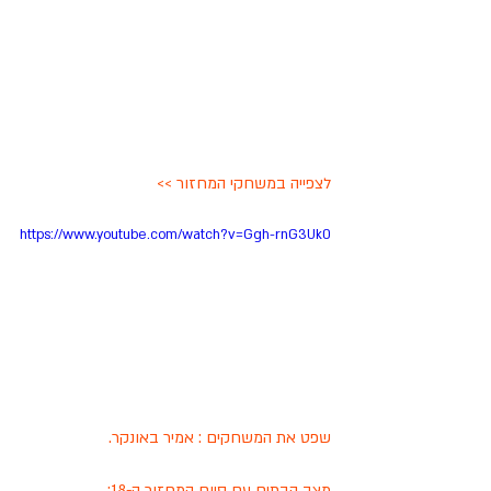
לצפייה במשחקי המחזור >>
https://www.youtube.com/watch?v=Ggh-rnG3Uk0
שפט את המשחקים : אמיר באונקר.
מצב הבתים עם סיום המחזור ה-18: 