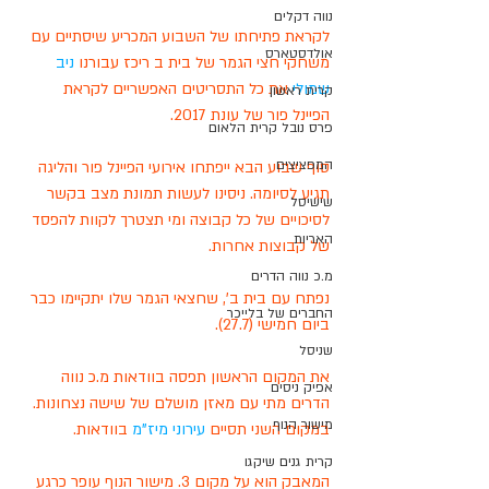
נווה דקלים
לקראת פתיחתו של השבוע המכריע שיסתיים עם 
אולדסטארס
משחקי חצי הגמר של בית ב ריכז עבורנו 
ניב 
שמולי
 את כל התסריטים האפשריים לקראת 
קרית ראשון
הפיינל פור של עונת 2017.
פרס נובל קרית הלאום
המפציצים
סוף שבוע הבא ייפתחו אירועי הפיינל פור והליגה 
תגיע לסיומה. ניסינו לעשות תמונת מצב בקשר 
שישיסל
לסיכויים של כל קבוצה ומי תצטרך לקוות להפסד 
האריות
של קבוצות אחרות. 
מ.כ נווה הדרים
נפתח עם בית ב', שחצאי הגמר שלו יתקיימו כבר 
החברים של בלייכר
ביום חמישי (27.7). 
שניסל
את המקום הראשון תפסה בוודאות מ.כ נווה 
אפיק ניסים
הדרים מתי עם מאזן מושלם של שישה נצחונות. 
מישור הנוף
במקום השני תסיים 
עירוני מיז"מ
 בוודאות.
קרית גנים שיקגו
המאבק הוא על מקום 3. מישור הנוף עופר כרגע 