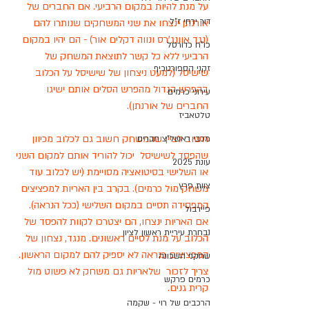
על מנת להיות במקום הרביעי. אם החברים של 
דור ירחי ז"ל
אורנתן ינצחו את שני המשחקים שנותרו להם 
(נגד אוונג'רס ונווה דקלים אור) - הם יהיו במקום 
כו"ח כדורסל
הרביעי ללא כל קשר לתוצאת המשחק של 
זקני הספורטכיף
שישיסל (למעט ניצחון של שישיסל על הכלוב 
בהפרש הגדול מהפרש הסלים אותם ישיגו 
עירוני כרמים
החברים של אורנתן). 
טלטאביז
חשוב לציין שהמשחק חשוב גם לכלוב מכיוון 
מכבי ראשל"צ חברים
שהפסד לשישיסל  יכול להוריד אותם למקום השני 
עונת 2025
או השלישי בסיטואציה מסויימת (יש לכלוב עוד 
צוות פרץ
משחק מול כרמים). בקרב בין האריות למפציצים 
המפסידה תסיים במקום השלישי (ככל הנראה). 
פיירבול
אם האריות ינצחו, הם יצטרכו לקוות להפסד של 
נבחרת עיריית ראשון לציון
הכלוב על מנת לסיים ראשונים. מנגד, נצחון של 
המפציצים כנראה לא יספיק להם למקום הראשון. 
שחקני השכונה
צריך לזכור  שלאריות גם משחק לא פשוט מול 
כרמים פרקש
קרית גנים. 
הרכבים של רוי - שקמה