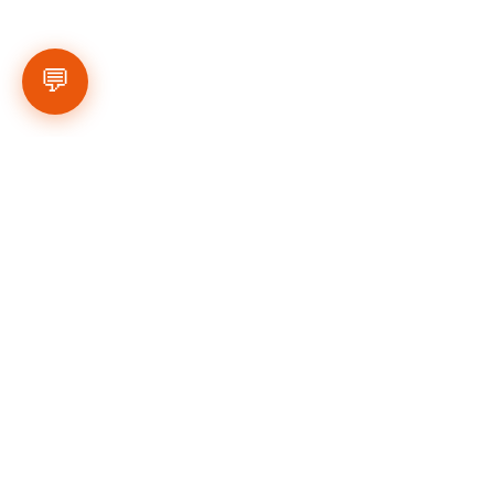
💬
#פיינלפור
#עונת2017
#המפציצים
#האריות
#הכלוב
#שירהשאשא
#ניבשמולי
#החברההעירוניתראשוןלציון
#החבריםשלאורנתן
#מועצתהעירראשלצ
#מועדוןכדורסלנווההדרים
#ערןפלוטקין
#מכנווההדרים
#מישורהנוף
#שישיסל
#עירייתראשוןלציון
#גןנחום
#מיזמ
#איתמרהלוחמים
#חטיבתספורטוקהילה
#אורנתןמוטעי
#ישראלמוטעי