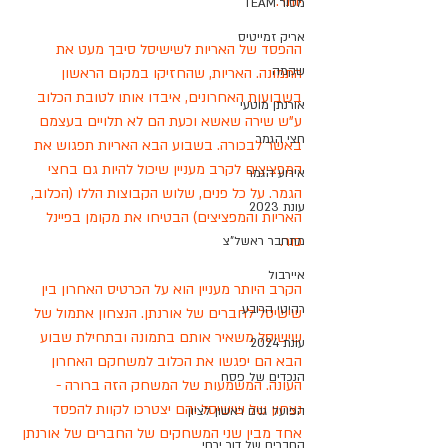
יותר. 
מסור TEAM
אריק זמייטיס
ההפסד של האריות לשישיסל סיבך מעט את 
שקמה
התמונה. האריות, שהחזיקו במקום הראשון 
בשבועות האחרונים, איבדו אותו לטובת הכלוב 
אורנתן מוטעי
ע"ש שירה שאשא וכעת הם לא תלויים בעצמם 
חצי הגמר
באשר לבכורה. בשבוע הבא האריות תפגוש את 
המפציצים לקרב מעניין שיכול להיות גם בחצי 
אירוע הגמר
הגמר. על כל פנים, שלוש הקבוצות הללו (הכלוב, 
עונת 2023
האריות והמפציצים) הבטיחו את מקומן בפיינל 
פור. 
מתחבר ראשל"צ
איירבול
הקרב היותר מעניין הוא על הכרטיס האחרון בין 
רהיטי הרובע
שישיסל לחברים של אורנתן. הנצחון אתמול של 
שישיסל משאיר אותם בתמונה ובתחילת שבוע 
עונת 2024
הבא הם יפגשו את הכלוב למשחקם האחרון 
הנכדים של פסח
העונה. המשמעות של המשחק הזה ברורה - 
נצחון של שישיסל והם יצטרכו לקוות להפסד 
הפועל גנים ראשון לציון
אחד מבין שני המשחקים של החברים של אורנתן 
החברים של דור ירחי