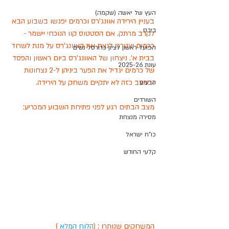
העץ של יאשה (שקמה)
בעניין הירידה אוונג'רס וכרמים יפגשו בשבוע הבא 
ביבס
לקרב מרתק. אם הסטטוס קוו הנוכחי יישמר -
כרמים יצטרכו לנצח את האוונג'רס על מנת לשרוד 
הפועל ראשון לציון כדורסל נשים
בבית א'. ניצחון של האוונג'רס ביום ראשון והפסד 
עונת 2025-26
של כרמים יגדיל את הפער ביניהן ל-2 נצחונות 
ובמצב כזה לא יתקיים משחק על הירידה. 
הרעים
השורדים
מצב הבתים רגע לפני פתיחת השבוע המכריע:
מסירה מנצחת
כו"ח ישראל
קלעי החודש
המשחקים שנותרו : (
הלוח המלא
 )