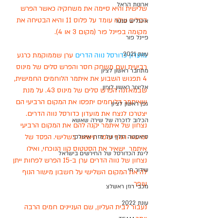
ארונות הראל
שלישית והיא סיימה את משחקיה כאשר הפרש 
הסלים שלה עומד על פלוס 11 והיא הבטיחה את 
אינגליש סנטר
מקומה בפיינל פור (מקום 3 או 4).  
פיינל פור
עונת 2021
מועדון כדורסל נווה הדרים
 ערן שממוקמת כרגע 
רביעית ועם משחק חסר והפרש סלים של מינוס 
מתחבר ראשון לציון
4 תפגוש השבוע את איתמר הלוחמים החמישית, 
אליצור ראשון לציון
שבמאזנה הפרש סלים של מינוס 43. על מנת 
שאיתמר הלוחמים יתפסו את המקום הרביעי הם 
גפן ראשון לציון
יצטרכו לנצח את מועדון כדורסל נווה הדרים. 
הכלוב לזכרה של שירה שאשא
נצחון של איתמר יקנה להם את המקום הרביעי 
ומישור הנוף עופר תישאר בשלישי. הפסד של 
סיאסטה חלון של מזרן איטלקי
איתמר  ישאיר את הסטטוס קוו הנוכחי, ואילו 
ליגת הכדורסל של החירשים בישראל
נצחון של נווה הדרים ערן ב-15 הפרש לפחות ייתן 
שידור חי
לה את המקום השלישי על חשבון מישור הנוף 
עופר. 
מכבי רוזן ראשלצ
עונת 2022
נעבור לבית העליון, שם העניינים חמים הרבה 