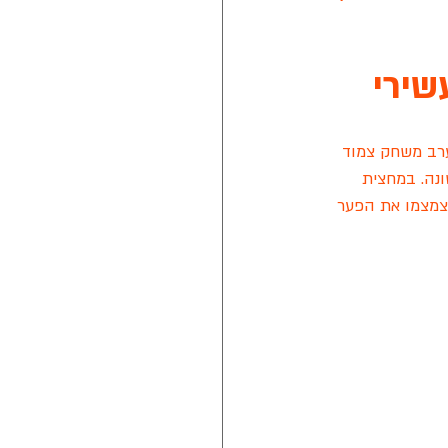
שירי
נת 2021
רב משחק צמוד 
טה חלון של מזרן איטלקי
ונה. במחצית 
וצמצמו את הפער 