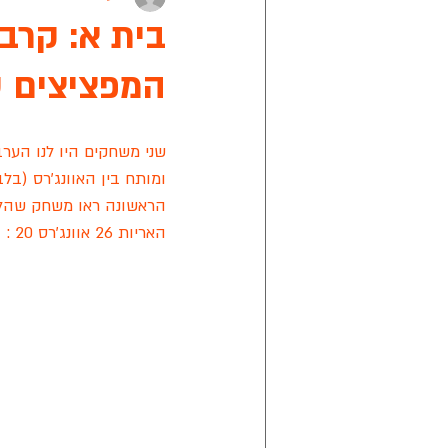
בית א: קרב 
המפציצים טי
אפיק ניסים
מישור הנוף
קרי
שני משחקים היו לנו הע
מתחבר ראשון לציון
אליצור ראשון
ומותח בין האוונג'רס (ב
הראשונה ראו משחק שהלך 
האריות 26 אוונג'רס 20 :
ליגת הכדורסל של החירשים בישראל