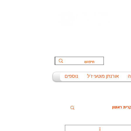
הספורט:
ת
ה
אורנתן מוטעי ז"ל
נוספים
רית ראשון
שניסל