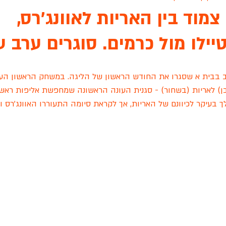
צמוד בין האריות לאוונג'רס,
ילו מול כרמים. סוגרים ערב ע
ת גנים שיקגו
ארונות הראל
אינגליש סנטר
פיינל פור
עו
רב בבית א שסגרו את החודש הראשון של הליגה. במשחק הראשון הע
 לציון
גפן ראשון לציון
הכלוב לזכרה של שירה שאשא
סיאס
לבן) לאריות (בשחור) - סגנית העונה הראשונה שמחפשת אליפות ראש
בעיקר לכיוונם של האריות, אך לקראת סיומה התעוררו האוונג'רס 
שידור חי
מכבי רוזן ראשלצ
עונת 2022
מסור TEAM