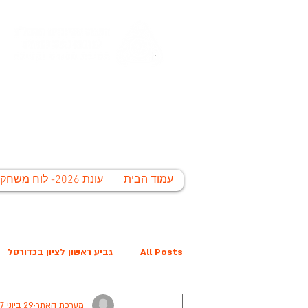
החברה הע
לי
עמוד הבית
עונת 2026- לוח משחקים
All Posts
גביע ראשון לציון בכדורסל
מערכת האתר
29 ביוני 2017
פרס נובל קרית הלאום
המפציצים