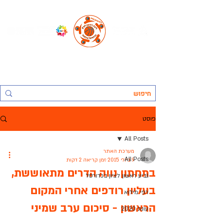
החברה העירונית ראשל"צ לתרבות נופש וספורט בע"מ, אגף הספורט:
ליגת ראשון לציון בכדורסל אולמות
פוסט
All Posts
מערכת האתר
All Posts
9 ביולי 2015
זמן קריאה 2 דקות
בתחתון נווה הדרים מתאוששת,
גביע ראשון לציון בכדורסל
בעליון רודפים אחרי המקום
רפי מילוא
הראשון - סיכום ערב שמיני
עונת 2020