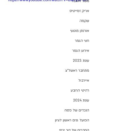
מסור TEAM
אריק זמייטיס
שקמה
אורנתן מוטעי
חצי הגמר
אירוע הגמר
עונת 2023
מתחבר ראשל"צ
איירבול
רהיטי הרובע
עונת 2024
הנכדים של פסח
הפועל גנים ראשון לציון
החברים של דור ירחי