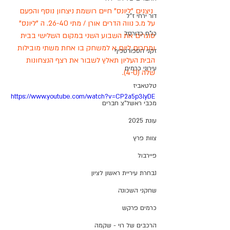
 ניצנים "ליונס" חיים רושמת ניצחון נוסף והפעם 
דור ירחי ז"ל
על מ.כ נווה הדרים אורן / מתי 26-40. ה "ליונס" 
כו"ח כדורסל
סוגרים את השבוע השני במקום השלישי בבית 
ומחכים ליום א למשחק בו אחת משתי מובילות 
זקני הספורטכיף
הבית העליון תאלץ לשבור את רצף הנצחונות 
עירוני כרמים
שלה (4-0).  
טלטאביז
https://www.youtube.com/watch?v=CP2a5p3lyDE
מכבי ראשל"צ חברים
עונת 2025
צוות פרץ
פיירבול
נבחרת עיריית ראשון לציון
שחקני השכונה
כרמים פרקש
הרכבים של רוי - שקמה