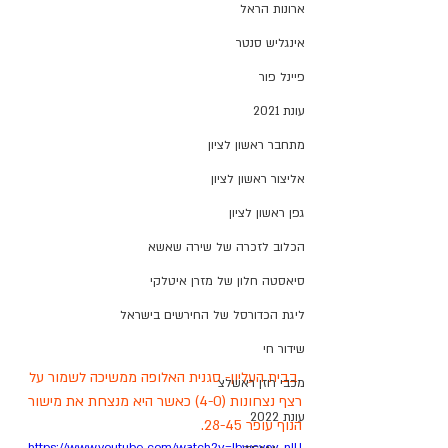
ארונות הראל
אינגליש סנטר
פיינל פור
עונת 2021
מתחבר ראשון לציון
אליצור ראשון לציון
גפן ראשון לציון
הכלוב לזכרה של שירה שאשא
סיאסטה חלון של מזרן איטלקי
ליגת הכדורסל של החירשים בישראל
שידור חי
 בבית העליון- סגנית האלופה ממשיכה לשמור על 
מכבי רוזן ראשלצ
רצף נצחונות (4-0) כאשר היא מנצחת את מישור 
עונת 2022
הנוף עופר 28-45. 
https://www.youtube.com/watch?v=lbwcyov-nIU