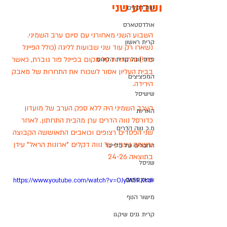
ושבוע שני
נווה דקלים
אולדסטארס
השבוע השני מאחורני עם סיום ערב השמיני. 
קרית ראשון
נשארו רק עוד שני שבועות לליגה (כולל הפיינל 
פור!) והתחרות על מקום בפיינל פור גוברת, כאשר 
פרס נובל קרית הלאום
בבית העליון אסור לשכוח את התחרות של מאבק 
המפציצים
הירידה. 
שישיסל
הערב השמיני היה ללא ספק הערב של מועדון 
האריות
כדורסל נווה הדרים ערן מהבית התחתון. לאחר 
מ.כ נווה הדרים
שני הפסדים רצופים וכואבים התאוששה הקבוצה 
ורשמה ניצחון על נווה דקלים "ארונות הראל" עידן 
החברים של בלייכר
בתוצאה 24-26 
שניסל
אפיק ניסים
https://www.youtube.com/watch?v=OJy7A5RXkdI
מישור הנוף
קרית גנים שיקגו