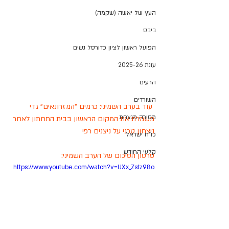
העץ של יאשה (שקמה)
ביבס
הפועל ראשון לציון כדורסל נשים
עונת 2025-26
הרעים
השורדים
 עוד בערב השמיני: כרמים "המזרונאים" גדי 
מסירה מנצחת
משמרת את המקום הראשון בבית התחתון לאחר 
ניצחון טכני על ניצנים רפי 
כו"ח ישראל
קלעי החודש
סרטון הסיכום של הערב השמיני: 
https://www.youtube.com/watch?v=UXx_Zstz98o