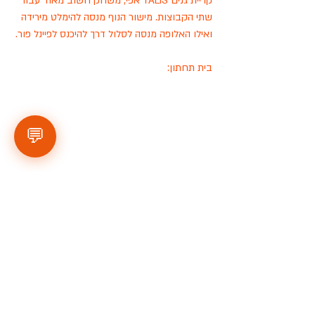
קריית גנים TALIS אפי, משחק חשוב מאוד עבור 
שתי הקבוצות. מישור הנוף מנסה להימלט מירידה 
ואילו האלופה מנסה לסלול דרך להיכנס לפיינל פור. 
בית תחתון: 
💬
מעניין בראשות הבית תחתון והקרב על מקום 
בפיינל פור עוד עדיין פתוח, אין ספק כי השבוע 
הקרוב יהיה שבוע מכריע ויהיה מאוד תלוי 
במשחקים של נווה הדרים ונווה דקלים כדי לדעת 
עוד כמה מקומות ריאלים נשארו לפיינל פור של 
הבית התחתון. הקבוצות מניצנים תנסנה למצוא 
דרך לתוך הרביעייה העליונה. 