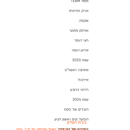
מסור TEAM
אריק זמייטיס
שקמה
אורנתן מוטעי
חצי הגמר
אירוע הגמר
עונת 2023
מתחבר ראשל"צ
איירבול
רהיטי הרובע
עונת 2024
הנכדים של פסח
הפועל גנים ראשון לציון
 בבית העליון  
ניצחון של שישיסל נאות שקמה על מ.כ. נווה 
החברים של דור ירחי