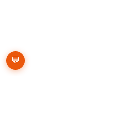
💬
כתבת  סיכום הערב הרביעי 2/7 בשעות 
הקרובות....  