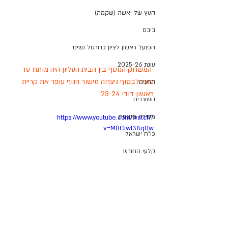
העץ של יאשה (שקמה)
ביבס
הפועל ראשון לציון כדורסל נשים
עונת 2025-26
 המשחק הנוסף בין הבית העליון היה מותח עד 
סופו לבסוף ניצחה מישור הנוף עופר את קריית 
הרעים
ראשון דודי 23-24 
השורדים
מסירה מנצחת
https://www.youtube.com/watch?
v=MBCiwI38q0w
כו"ח ישראל
קלעי החודש