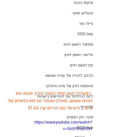
ארונות הראל
אינגליש סנטר
פיינל פור
עונת 2021
מתחבר ראשון לציון
אליצור ראשון לציון
גפן ראשון לציון
הכלוב לזכרה של שירה שאשא
סיאסטה חלון של מזרן איטלקי
 במשחק' השני שלה באותו הערב פגשה את 
ליגת הכדורסל של החירשים בישראל
ניצנים שמעון, משחק שנגמר גם הוא בניצחון של 
שידור חי
מועדון כדורסל נווה הדרים ערן 27-24 
מכבי רוזן ראשלצ
https://www.youtube.com/watch?
עונת 2022
v=Sb2PBVyEENY