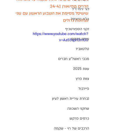
הדרים מתי/אורן 24-41 
דור ירחי ז"ל
שישיסל מסיימת את השבוע הראשון עם שני 
כו"ח כדורסל
נצחונות גדולים 
זקני הספורטכיף
https://www.youtube.com/watch?
עירוני כרמים
v=Aa55spH3mG0
טלטאביז
מכבי ראשל"צ חברים
עונת 2025
צוות פרץ
פיירבול
נבחרת עיריית ראשון לציון
שחקני השכונה
כרמים פרקש
הרכבים של רוי - שקמה