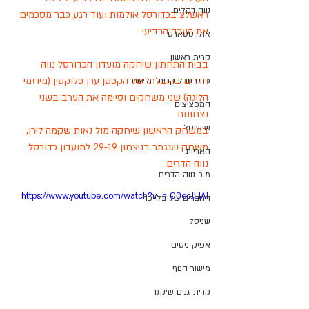
נווה דקלים
ראשלצ בכדורסל אולמות ועוד רגע כבר מסכמים 
את הערב הרביעי 
אולדסטארס
קרית ראשון
בבית התחתון שיחקה מועדון הכדורסל נווה 
הדרים בהובלתו של הקפטן ערן פלוקטין (מיוזמי 
פרס נובל קרית הלאום
הליגה) שני משחקים וסיימה את הערב בשני 
המפציצים
נצחונות 
שישיסל
במשחק הראשון שיחקה מול נאות שקמה לירן, 
משחק שנגמר בניצחון 29-19 למועדון כדורסל 
האריות
נווה הדרים 
מ.כ נווה הדרים
https://www.youtube.com/watch?v=h_C0ocJLlAI
החברים של בלייכר
שניסל
אפיק ניסים
מישור הנוף
קרית גנים שיקגו